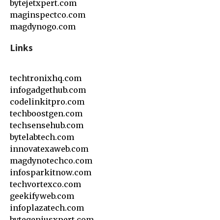
bytejetxpert.com
maginspectco.com
magdynogo.com
Links
techtronixhq.com
infogadgethub.com
codelinkitpro.com
techboostgen.com
techsensehub.com
bytelabtech.com
innovatexaweb.com
magdynotechco.com
infosparkitnow.com
techvortexco.com
geekifyweb.com
infoplazatech.com
bytegeniusxpert.com