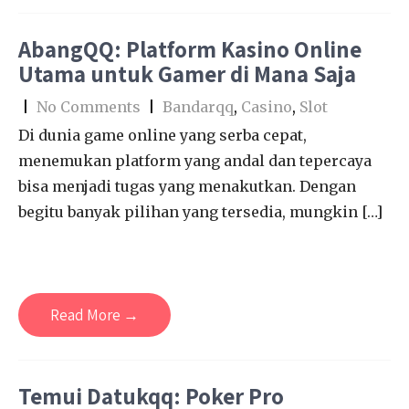
AbangQQ: Platform Kasino Online
Utama untuk Gamer di Mana Saja
|
No Comments
|
Bandarqq
,
Casino
,
Slot
Di dunia game online yang serba cepat,
menemukan platform yang andal dan tepercaya
bisa menjadi tugas yang menakutkan. Dengan
begitu banyak pilihan yang tersedia, mungkin […]
Read More →
Temui Datukqq: Poker Pro