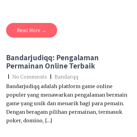
Read More →
Bandarjudiqq: Pengalaman
Permainan Online Terbaik
|
No Comments
|
Bandarqq
Bandarjudiqq adalah platform game online
populer yang menawarkan pengalaman bermain
game yang unik dan menarik bagi para pemain.
Dengan beragam pilihan permainan, termasuk
poker, domino, […]