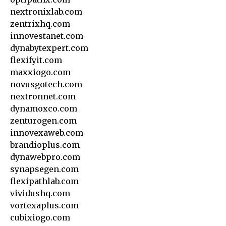
nextronixlab.com
zentrixhq.com
innovestanet.com
dynabytexpert.com
flexifyit.com
maxxiogo.com
novusgotech.com
nextronnet.com
dynamoxco.com
zenturogen.com
innovexaweb.com
brandioplus.com
dynawebpro.com
synapsegen.com
flexipathlab.com
vividushq.com
vortexaplus.com
cubixiogo.com