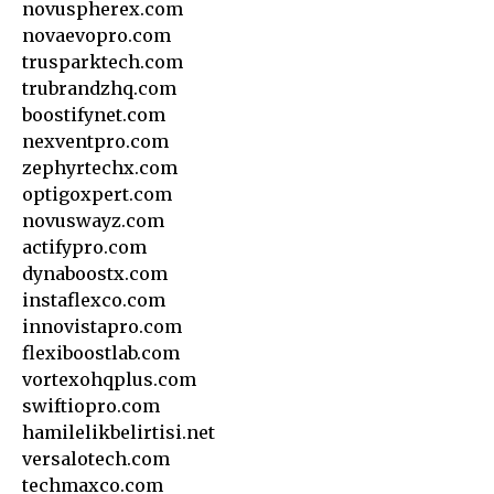
novuspherex.com
novaevopro.com
trusparktech.com
trubrandzhq.com
boostifynet.com
nexventpro.com
zephyrtechx.com
optigoxpert.com
novuswayz.com
actifypro.com
dynaboostx.com
instaflexco.com
innovistapro.com
flexiboostlab.com
vortexohqplus.com
swiftiopro.com
hamilelikbelirtisi.net
versalotech.com
techmaxco.com