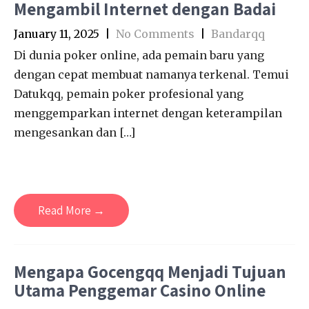
Mengambil Internet dengan Badai
January 11, 2025
|
No Comments
|
Bandarqq
Di dunia poker online, ada pemain baru yang
dengan cepat membuat namanya terkenal. Temui
Datukqq, pemain poker profesional yang
menggemparkan internet dengan keterampilan
mengesankan dan […]
Read More →
Mengapa Gocengqq Menjadi Tujuan
Utama Penggemar Casino Online