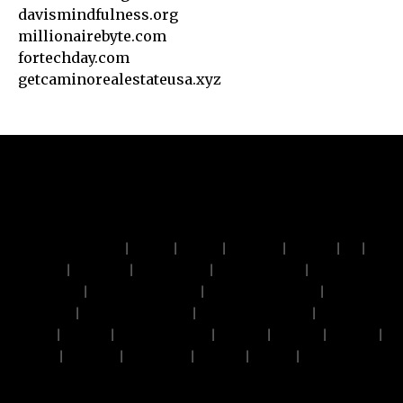
davismindfulness.org
millionairebyte.com
fortechday.com
getcaminorealestateusa.xyz
menuqq alternatif
|
pkv qq
|
pkv qq
|
situs pkv
|
situs qq
|
qq
|
link slot
|
pkv login
|
login sbobet
|
situs slot gacor
|
situs slot
terpercaya
|
murniqq alternatif
|
hematqq alternatif
|
menuqq
alternatif
|
murniqq alternatif
|
hematqq alternatif
|
poker
online
|
situs qq
|
situs pkv games
|
link slot
|
link slot
|
link slot
|
pkv qq
|
situs pkv
|
majestibet
|
miyaqq
|
gajibet
|
asikqq.pkvgamesresmi.org