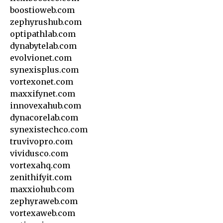
boostioweb.com
zephyrushub.com
optipathlab.com
dynabytelab.com
evolvionet.com
synexisplus.com
vortexonet.com
maxxifynet.com
innovexahub.com
dynacorelab.com
synexistechco.com
truvivopro.com
vividusco.com
vortexahq.com
zenithifyit.com
maxxiohub.com
zephyraweb.com
vortexaweb.com