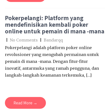
Pokerpelangi: Platform yang
mendefinisikan kembali poker
online untuk pemain di mana -mana
|
No Comments
|
Bandarqq
Pokerpelangi adalah platform poker online
revolusioner yang mengubah permainan untuk
pemain di mana -mana. Dengan fitur-fitur
inovatif, antarmuka yang ramah pengguna, dan
langkah-langkah keamanan terkemuka, […]
Read More →