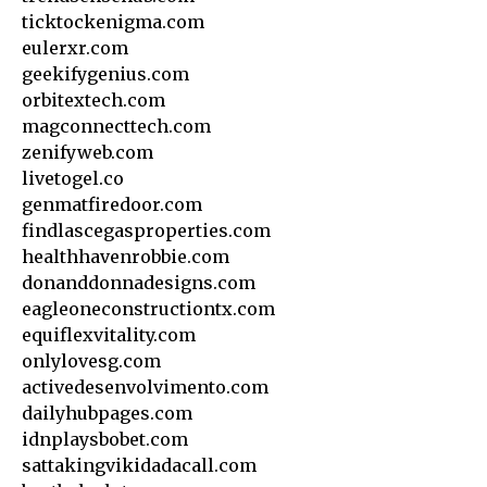
ticktockenigma.com
eulerxr.com
geekifygenius.com
orbitextech.com
magconnecttech.com
zenifyweb.com
livetogel.co
genmatfiredoor.com
findlascegasproperties.com
healthhavenrobbie.com
donanddonnadesigns.com
eagleoneconstructiontx.com
equiflexvitality.com
onlylovesg.com
activedesenvolvimento.com
dailyhubpages.com
idnplaysbobet.com
sattakingvikidadacall.com