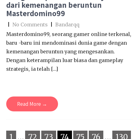
dari kemenangan beruntun
Masterdomino99
|
No Comments
|
Bandarqq
Masterdomino99, seorang gamer online terkenal,
baru -baru ini mendominasi dunia game dengan
kemenangan beruntun yang mengesankan.
Dengan keterampilan luar biasa dan gameplay
strategis, ia telah […]
Read More →
Posts
1
…
72
73
74
75
76
…
130