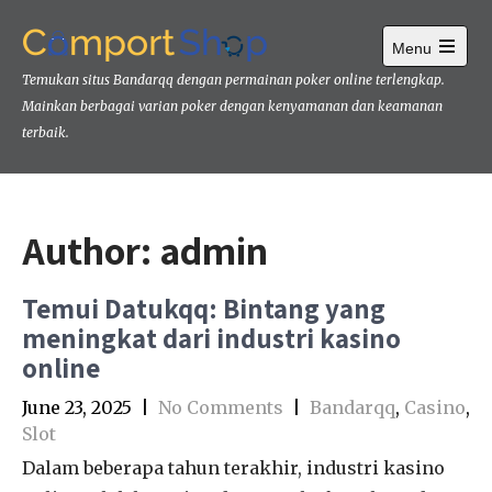
Skip
to
Menu
content
Open
Temukan situs Bandarqq dengan permainan poker online terlengkap.
main
menu
Mainkan berbagai varian poker dengan kenyamanan dan keamanan
terbaik.
Author:
admin
Temui Datukqq: Bintang yang
meningkat dari industri kasino
online
June 23, 2025
|
No Comments
|
Bandarqq
,
Casino
,
Slot
Dalam beberapa tahun terakhir, industri kasino