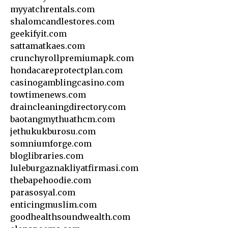
myyatchrentals.com
shalomcandlestores.com
geekifyit.com
sattamatkaes.com
crunchyrollpremiumapk.com
hondacareprotectplan.com
casinogamblingcasino.com
towtimenews.com
draincleaningdirectory.com
baotangmythuathcm.com
jethukukburosu.com
somniumforge.com
bloglibraries.com
luleburgaznakliyatfirmasi.com
thebapehoodie.com
parasosyal.com
enticingmuslim.com
goodhealthsoundwealth.com