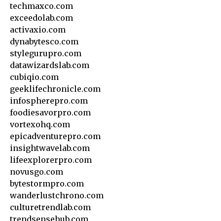
techmaxco.com
exceedolab.com
activaxio.com
dynabytesco.com
stylegurupro.com
datawizardslab.com
cubiqio.com
geeklifechronicle.com
infospherepro.com
foodiesavorpro.com
vortexohq.com
epicadventurepro.com
insightwavelab.com
lifeexplorerpro.com
novusgo.com
bytestormpro.com
wanderlustchrono.com
culturetrendlab.com
trendsensehub.com