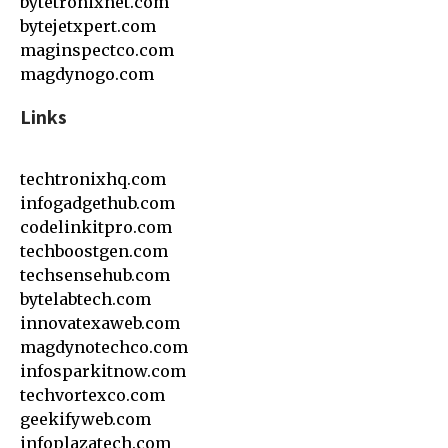
bytetronixnet.com
bytejetxpert.com
maginspectco.com
magdynogo.com
Links
techtronixhq.com
infogadgethub.com
codelinkitpro.com
techboostgen.com
techsensehub.com
bytelabtech.com
innovatexaweb.com
magdynotechco.com
infosparkitnow.com
techvortexco.com
geekifyweb.com
infoplazatech.com