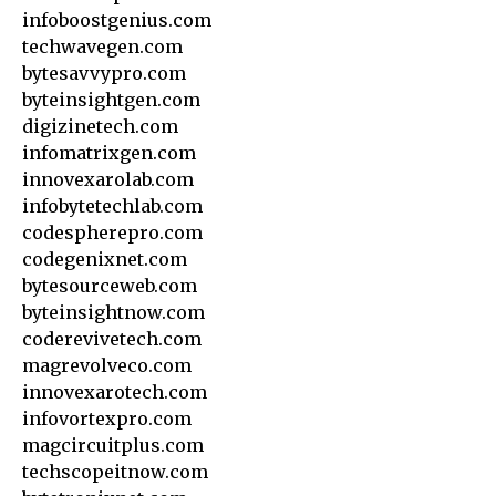
infoboostgenius.com
techwavegen.com
bytesavvypro.com
byteinsightgen.com
digizinetech.com
infomatrixgen.com
innovexarolab.com
infobytetechlab.com
codespherepro.com
codegenixnet.com
bytesourceweb.com
byteinsightnow.com
coderevivetech.com
magrevolveco.com
innovexarotech.com
infovortexpro.com
magcircuitplus.com
techscopeitnow.com