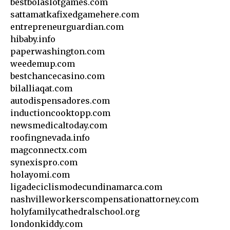
bestbolaslotgames.com
sattamatkafixedgamehere.com
entrepreneurguardian.com
hibaby.info
paperwashington.com
weedemup.com
bestchancecasino.com
bilalliaqat.com
autodispensadores.com
inductioncooktopp.com
newsmedicaltoday.com
roofingnevada.info
magconnectx.com
synexispro.com
holayomi.com
ligadeciclismodecundinamarca.com
nashvilleworkerscompensationattorney.com
holyfamilycathedralschool.org
londonkiddy.com