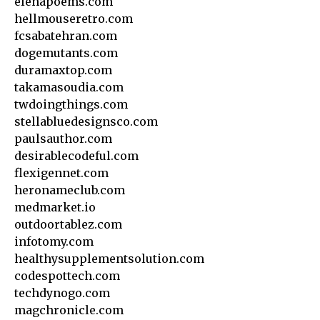
elenapoems.com
hellmouseretro.com
fcsabatehran.com
dogemutants.com
duramaxtop.com
takamasoudia.com
twdoingthings.com
stellabluedesignsco.com
paulsauthor.com
desirablecodeful.com
flexigennet.com
heronameclub.com
medmarket.io
outdoortablez.com
infotomy.com
healthysupplementsolution.com
codespottech.com
techdynogo.com
magchronicle.com