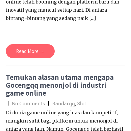
online telah booming dengan platform baru dan
inovatif yang muncul setiap hari. Di antara
bintang -bintang yang sedang naik […]
Read More →
Temukan alasan utama mengapa
Gocengqq menonjol di industri
game online
|
No Comments
|
Bandarqq
,
Slot
Di dunia game online yang luas dan kompetitif,
mungkin sulit bagi platform untuk menonjol di
antara yang lain. Namun, Gocengqq telah berhasil