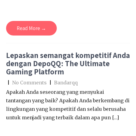
Read More →
Lepaskan semangat kompetitif Anda
dengan DepoQQ: The Ultimate
Gaming Platform
|
No Comments
|
Bandarqq
Apakah Anda seseorang yang menyukai
tantangan yang baik? Apakah Anda berkembang di
lingkungan yang kompetitif dan selalu berusaha
untuk menjadi yang terbaik dalam apa pun […]