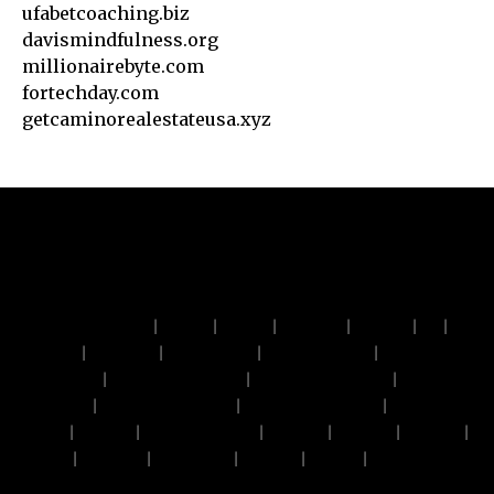
ufabetcoaching.biz
davismindfulness.org
millionairebyte.com
fortechday.com
getcaminorealestateusa.xyz
menuqq alternatif
|
pkv qq
|
pkv qq
|
situs pkv
|
situs qq
|
qq
|
link slot
|
pkv login
|
login sbobet
|
situs slot gacor
|
situs slot
terpercaya
|
murniqq alternatif
|
hematqq alternatif
|
menuqq
alternatif
|
murniqq alternatif
|
hematqq alternatif
|
poker
online
|
situs qq
|
situs pkv games
|
link slot
|
link slot
|
link slot
|
pkv qq
|
situs pkv
|
majestibet
|
miyaqq
|
gajibet
|
asikqq.pkvgamesresmi.org