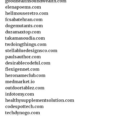
goodhealthsoundwealth.com
elenapoems.com
hellmouseretro.com
fcsabatehran.com
dogemutants.com
duramaxtop.com
takamasoudia.com
twdoingthings.com
stellabluedesignsco.com
paulsauthor.com
desirablecodeful.com
flexigennet.com
heronameclub.com
medmarket.io
outdoortablez.com
infotomy.com
healthysupplementsolution.com
codespottech.com
techdynogo.com