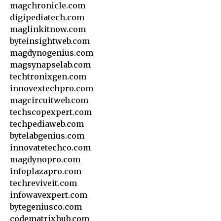
magchronicle.com
digipediatech.com
maglinkitnow.com
byteinsightweb.com
magdynogenius.com
magsynapselab.com
techtronixgen.com
innovextechpro.com
magcircuitweb.com
techscopexpert.com
techpediaweb.com
bytelabgenius.com
innovatetechco.com
magdynopro.com
infoplazapro.com
techreviveit.com
infowavexpert.com
bytegeniusco.com
codematrixhub.com