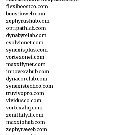
flexiboostco.com
boostioweb.com
zephyrushub.com
optipathlab.com
dynabytelab.com
evolvionet.com
synexisplus.com
vortexonet.com
maxxifynet.com
innovexahub.com
dynacorelab.com
synexistechco.com
truvivopro.com
vividusco.com
vortexahq.com
zenithifyit.com
maxxiohub.com
zephyraweb.com