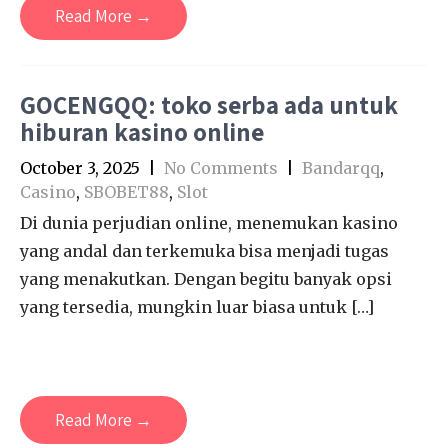
Read More →
GOCENGQQ: toko serba ada untuk
hiburan kasino online
October 3, 2025
|
No Comments
|
Bandarqq
,
Casino
,
SBOBET88
,
Slot
Di dunia perjudian online, menemukan kasino
yang andal dan terkemuka bisa menjadi tugas
yang menakutkan. Dengan begitu banyak opsi
yang tersedia, mungkin luar biasa untuk […]
Read More →