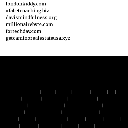
londonkiddy.com
ufabetcoaching.biz
davismindfulness.org
millionairebyte.com
fortechday.com
getcaminorealestateusa.xyz
menuqq alternatif
|
pkv qq
|
pkv qq
|
situs pkv
|
situs qq
|
qq
|
link slot
|
pkv login
|
login sbobet
|
situs slot gacor
|
situs slot
terpercaya
|
murniqq alternatif
|
hematqq alternatif
|
menuqq
alternatif
|
murniqq alternatif
|
hematqq alternatif
|
poker
online
|
situs qq
|
situs pkv games
|
link slot
|
link slot
|
link slot
|
pkv qq
|
situs pkv
|
majestibet
|
miyaqq
|
gajibet
|