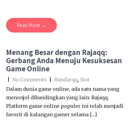
Read More →
Menang Besar dengan Rajaqq:
Gerbang Anda Menuju Kesuksesan
Game Online
|
No Comments
|
Bandarqq
,
Slot
Dalam dunia game online, ada satu nama yang
menonjol dibandingkan yang lain: Rajaqq.
Platform game online populer ini telah menjadi
favorit di kalangan gamer selama […]