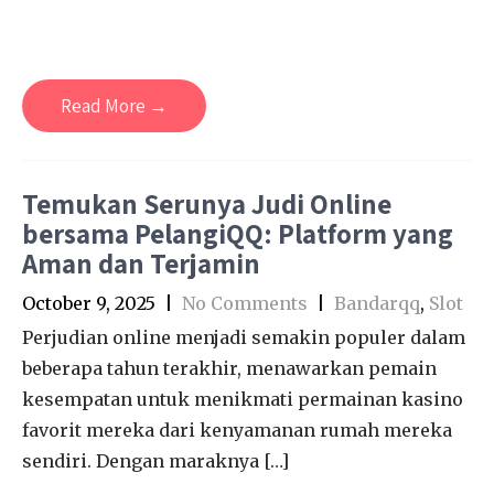
Read More →
Temukan Serunya Judi Online
bersama PelangiQQ: Platform yang
Aman dan Terjamin
October 9, 2025
|
No Comments
|
Bandarqq
,
Slot
Perjudian online menjadi semakin populer dalam
beberapa tahun terakhir, menawarkan pemain
kesempatan untuk menikmati permainan kasino
favorit mereka dari kenyamanan rumah mereka
sendiri. Dengan maraknya […]