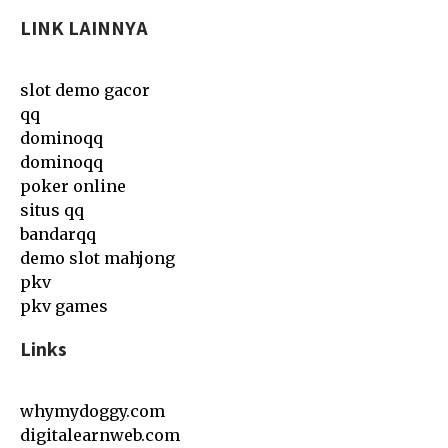
LINK LAINNYA
slot demo gacor
qq
dominoqq
dominoqq
poker online
situs qq
bandarqq
demo slot mahjong
pkv
pkv games
Links
whymydoggy.com
digitalearnweb.com