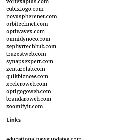
vortexaplus.com
cubixiogo.com
novuspherenet.com
orbitechnet.com
optiwavex.com
omnidynoco.com
zephyrtechhub.com
truzestweb.com
synapsexpert.com
zentarolab.com
quikbiznow.com
xceleroweb.com
optigogoweb.com
brandaroweb.com
zoomifyit.com
Links
educationalnewsupdates.com