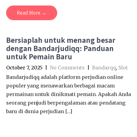
Read More →
Bersiaplah untuk menang besar
dengan Bandarjudiqq: Panduan
untuk Pemain Baru
October 7, 2025
|
No Comments
|
Bandarqq
,
Slot
Bandarjudiqq adalah platform perjudian online
populer yang menawarkan berbagai macam
permainan untuk dinikmati pemain. Apakah Anda
seorang penjudi berpengalaman atau pendatang
baru di dunia perjudian […]