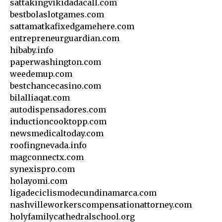
sattakingvikidadacall.com
bestbolaslotgames.com
sattamatkafixedgamehere.com
entrepreneurguardian.com
hibaby.info
paperwashington.com
weedemup.com
bestchancecasino.com
bilalliaqat.com
autodispensadores.com
inductioncooktopp.com
newsmedicaltoday.com
roofingnevada.info
magconnectx.com
synexispro.com
holayomi.com
ligadeciclismodecundinamarca.com
nashvilleworkerscompensationattorney.com
holyfamilycathedralschool.org