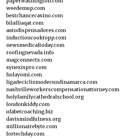
paperwashington.com
weedemup.com
bestchancecasino.com
bilalliaqat.com
autodispensadores.com
inductioncooktopp.com
newsmedicaltoday.com
roofingnevada.info
magconnectx.com
synexispro.com
holayomi.com
ligadeciclismodecundinamarca.com
nashvilleworkerscompensationattorney.com
holyfamilycathedralschool.org
londonkiddy.com
ufabetcoaching.biz
davismindfulness.org
millionairebyte.com
fortechday.com