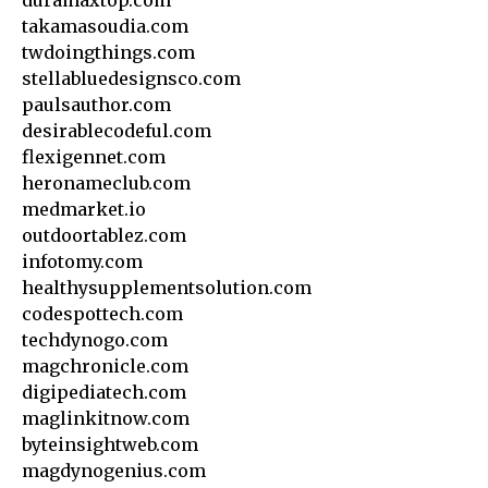
duramaxtop.com
takamasoudia.com
twdoingthings.com
stellabluedesignsco.com
paulsauthor.com
desirablecodeful.com
flexigennet.com
heronameclub.com
medmarket.io
outdoortablez.com
infotomy.com
healthysupplementsolution.com
codespottech.com
techdynogo.com
magchronicle.com
digipediatech.com
maglinkitnow.com
byteinsightweb.com
magdynogenius.com