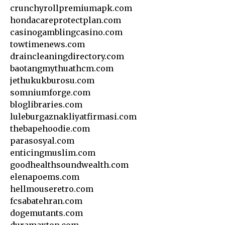
crunchyrollpremiumapk.com
hondacareprotectplan.com
casinogamblingcasino.com
towtimenews.com
draincleaningdirectory.com
baotangmythuathcm.com
jethukukburosu.com
somniumforge.com
bloglibraries.com
luleburgaznakliyatfirmasi.com
thebapehoodie.com
parasosyal.com
enticingmuslim.com
goodhealthsoundwealth.com
elenapoems.com
hellmouseretro.com
fcsabatehran.com
dogemutants.com