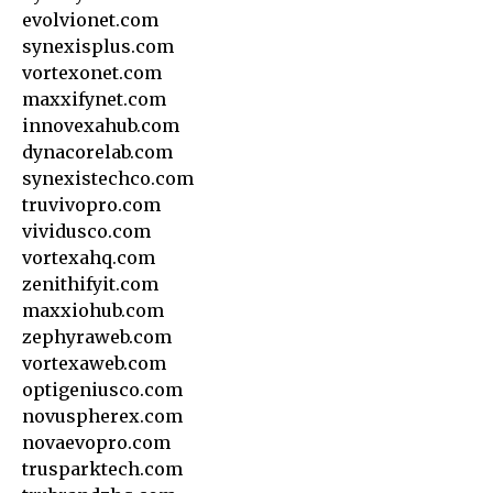
evolvionet.com
synexisplus.com
vortexonet.com
maxxifynet.com
innovexahub.com
dynacorelab.com
synexistechco.com
truvivopro.com
vividusco.com
vortexahq.com
zenithifyit.com
maxxiohub.com
zephyraweb.com
vortexaweb.com
optigeniusco.com
novuspherex.com
novaevopro.com
trusparktech.com