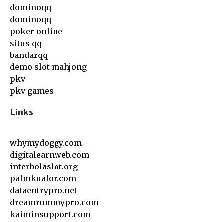
dominoqq
dominoqq
poker online
situs qq
bandarqq
demo slot mahjong
pkv
pkv games
Links
whymydoggy.com
digitalearnweb.com
interbolaslot.org
palmkuafor.com
dataentrypro.net
dreamrummypro.com
kaiminsupport.com