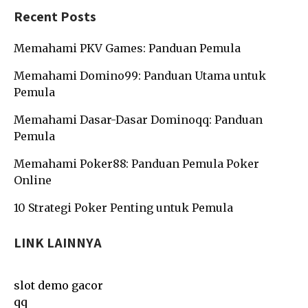
Recent Posts
Memahami PKV Games: Panduan Pemula
Memahami Domino99: Panduan Utama untuk
Pemula
Memahami Dasar-Dasar Dominoqq: Panduan
Pemula
Memahami Poker88: Panduan Pemula Poker
Online
10 Strategi Poker Penting untuk Pemula
LINK LAINNYA
slot demo gacor
qq