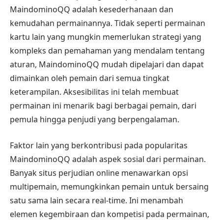
MaindominoQQ adalah kesederhanaan dan
kemudahan permainannya. Tidak seperti permainan
kartu lain yang mungkin memerlukan strategi yang
kompleks dan pemahaman yang mendalam tentang
aturan, MaindominoQQ mudah dipelajari dan dapat
dimainkan oleh pemain dari semua tingkat
keterampilan. Aksesibilitas ini telah membuat
permainan ini menarik bagi berbagai pemain, dari
pemula hingga penjudi yang berpengalaman.
Faktor lain yang berkontribusi pada popularitas
MaindominoQQ adalah aspek sosial dari permainan.
Banyak situs perjudian online menawarkan opsi
multipemain, memungkinkan pemain untuk bersaing
satu sama lain secara real-time. Ini menambah
elemen kegembiraan dan kompetisi pada permainan,