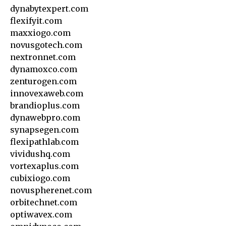
dynabytexpert.com
flexifyit.com
maxxiogo.com
novusgotech.com
nextronnet.com
dynamoxco.com
zenturogen.com
innovexaweb.com
brandioplus.com
dynawebpro.com
synapsegen.com
flexipathlab.com
vividushq.com
vortexaplus.com
cubixiogo.com
novuspherenet.com
orbitechnet.com
optiwavex.com