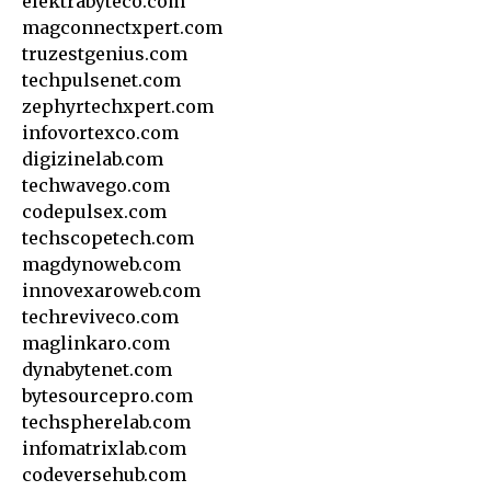
elektrabyteco.com
magconnectxpert.com
truzestgenius.com
techpulsenet.com
zephyrtechxpert.com
infovortexco.com
digizinelab.com
techwavego.com
codepulsex.com
techscopetech.com
magdynoweb.com
innovexaroweb.com
techreviveco.com
maglinkaro.com
dynabytenet.com
bytesourcepro.com
techspherelab.com
infomatrixlab.com
codeversehub.com