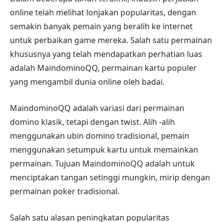
online telah melihat lonjakan popularitas, dengan
semakin banyak pemain yang beralih ke internet
untuk perbaikan game mereka. Salah satu permainan
khususnya yang telah mendapatkan perhatian luas
adalah MaindominoQQ, permainan kartu populer
yang mengambil dunia online oleh badai.
MaindominoQQ adalah variasi dari permainan
domino klasik, tetapi dengan twist. Alih -alih
menggunakan ubin domino tradisional, pemain
menggunakan setumpuk kartu untuk memainkan
permainan. Tujuan MaindominoQQ adalah untuk
menciptakan tangan setinggi mungkin, mirip dengan
permainan poker tradisional.
Salah satu alasan peningkatan popularitas