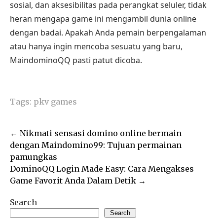
sosial, dan aksesibilitas pada perangkat seluler, tidak
heran mengapa game ini mengambil dunia online
dengan badai. Apakah Anda pemain berpengalaman
atau hanya ingin mencoba sesuatu yang baru,
MaindominoQQ pasti patut dicoba.
Tags:
pkv games
Post
←
Nikmati sensasi domino online bermain
navigation
dengan Maindomino99: Tujuan permainan
pamungkas
DominoQQ Login Made Easy: Cara Mengakses
Game Favorit Anda Dalam Detik
→
Search
Search