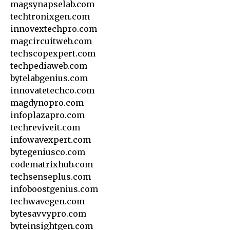
magsynapselab.com
techtronixgen.com
innovextechpro.com
magcircuitweb.com
techscopexpert.com
techpediaweb.com
bytelabgenius.com
innovatetechco.com
magdynopro.com
infoplazapro.com
techreviveit.com
infowavexpert.com
bytegeniusco.com
codematrixhub.com
techsenseplus.com
infoboostgenius.com
techwavegen.com
bytesavvypro.com
byteinsightgen.com