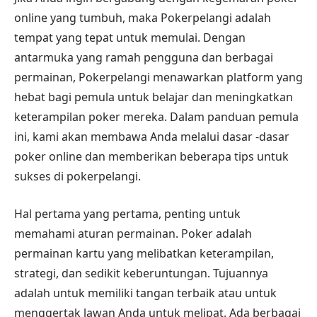
online yang tumbuh, maka Pokerpelangi adalah
tempat yang tepat untuk memulai. Dengan
antarmuka yang ramah pengguna dan berbagai
permainan, Pokerpelangi menawarkan platform yang
hebat bagi pemula untuk belajar dan meningkatkan
keterampilan poker mereka. Dalam panduan pemula
ini, kami akan membawa Anda melalui dasar -dasar
poker online dan memberikan beberapa tips untuk
sukses di pokerpelangi.
Hal pertama yang pertama, penting untuk
memahami aturan permainan. Poker adalah
permainan kartu yang melibatkan keterampilan,
strategi, dan sedikit keberuntungan. Tujuannya
adalah untuk memiliki tangan terbaik atau untuk
menggertak lawan Anda untuk melipat. Ada berbagai