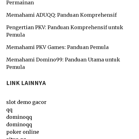
Permainan
Memahami ADUQQ: Panduan Komprehensif
Pengertian PKV: Panduan Komprehensif untuk
Pemula
Memahami PKV Games: Panduan Pemula
Memahami Domino99: Panduan Utama untuk
Pemula
LINK LAINNYA
slot demo gacor
qq
dominoqq
dominoqq
poker online