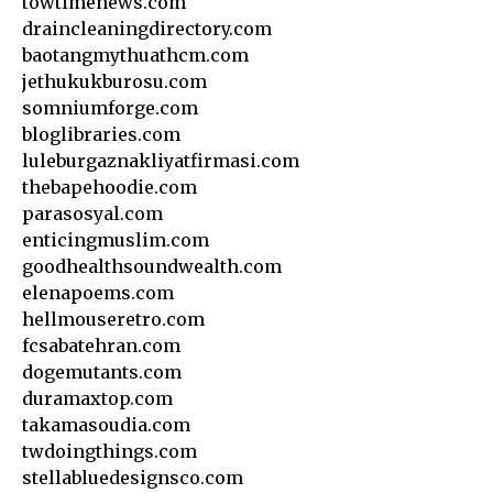
towtimenews.com
draincleaningdirectory.com
baotangmythuathcm.com
jethukukburosu.com
somniumforge.com
bloglibraries.com
luleburgaznakliyatfirmasi.com
thebapehoodie.com
parasosyal.com
enticingmuslim.com
goodhealthsoundwealth.com
elenapoems.com
hellmouseretro.com
fcsabatehran.com
dogemutants.com
duramaxtop.com
takamasoudia.com
twdoingthings.com
stellabluedesignsco.com