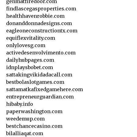
genmatfiredoor.com
findlascegasproperties.com
healthhavenrobbie.com
donanddonnadesigns.com
eagleoneconstructiontx.com
equiflexvitality.com
onlylovesg.com
activedesenvolvimento.com
dailyhubpages.com
idnplaysbobet.com
sattakingvikidadacall.com
bestbolaslotgames.com
sattamatkafixedgamehere.com
entrepreneurguardian.com
hibaby.info
paperwashington.com
weedemup.com
bestchancecasino.com
bilalliaqat.com