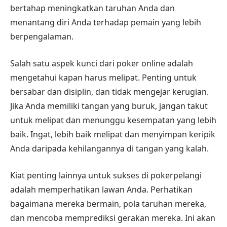
bertahap meningkatkan taruhan Anda dan
menantang diri Anda terhadap pemain yang lebih
berpengalaman.
Salah satu aspek kunci dari poker online adalah
mengetahui kapan harus melipat. Penting untuk
bersabar dan disiplin, dan tidak mengejar kerugian.
Jika Anda memiliki tangan yang buruk, jangan takut
untuk melipat dan menunggu kesempatan yang lebih
baik. Ingat, lebih baik melipat dan menyimpan keripik
Anda daripada kehilangannya di tangan yang kalah.
Kiat penting lainnya untuk sukses di pokerpelangi
adalah memperhatikan lawan Anda. Perhatikan
bagaimana mereka bermain, pola taruhan mereka,
dan mencoba memprediksi gerakan mereka. Ini akan