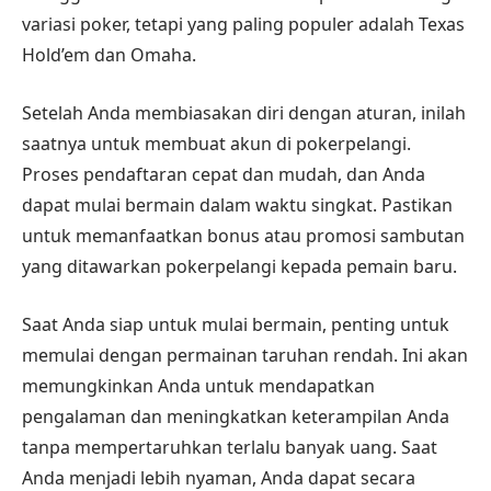
variasi poker, tetapi yang paling populer adalah Texas
Hold’em dan Omaha.
Setelah Anda membiasakan diri dengan aturan, inilah
saatnya untuk membuat akun di pokerpelangi.
Proses pendaftaran cepat dan mudah, dan Anda
dapat mulai bermain dalam waktu singkat. Pastikan
untuk memanfaatkan bonus atau promosi sambutan
yang ditawarkan pokerpelangi kepada pemain baru.
Saat Anda siap untuk mulai bermain, penting untuk
memulai dengan permainan taruhan rendah. Ini akan
memungkinkan Anda untuk mendapatkan
pengalaman dan meningkatkan keterampilan Anda
tanpa mempertaruhkan terlalu banyak uang. Saat
Anda menjadi lebih nyaman, Anda dapat secara