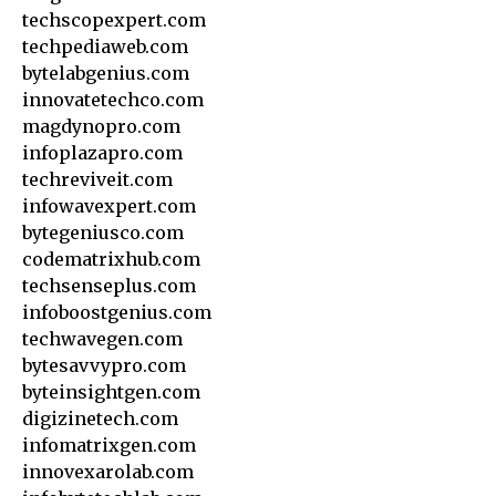
techscopexpert.com
techpediaweb.com
bytelabgenius.com
innovatetechco.com
magdynopro.com
infoplazapro.com
techreviveit.com
infowavexpert.com
bytegeniusco.com
codematrixhub.com
techsenseplus.com
infoboostgenius.com
techwavegen.com
bytesavvypro.com
byteinsightgen.com
digizinetech.com
infomatrixgen.com
innovexarolab.com