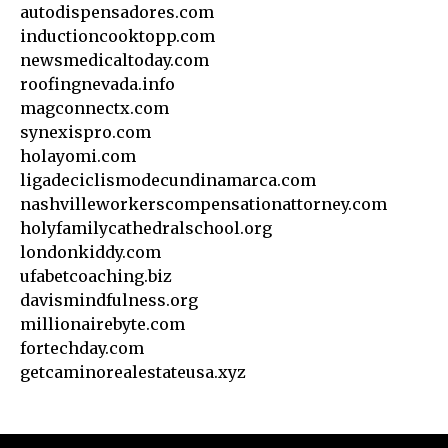
autodispensadores.com
inductioncooktopp.com
newsmedicaltoday.com
roofingnevada.info
magconnectx.com
synexispro.com
holayomi.com
ligadeciclismodecundinamarca.com
nashvilleworkerscompensationattorney.com
holyfamilycathedralschool.org
londonkiddy.com
ufabetcoaching.biz
davismindfulness.org
millionairebyte.com
fortechday.com
getcaminorealestateusa.xyz