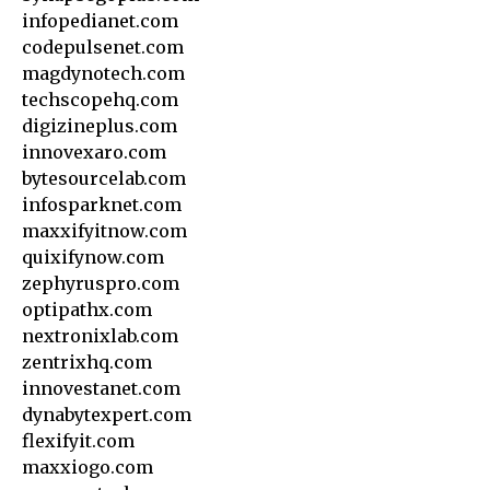
infopedianet.com
codepulsenet.com
magdynotech.com
techscopehq.com
digizineplus.com
innovexaro.com
bytesourcelab.com
infosparknet.com
maxxifyitnow.com
quixifynow.com
zephyruspro.com
optipathx.com
nextronixlab.com
zentrixhq.com
innovestanet.com
dynabytexpert.com
flexifyit.com
maxxiogo.com