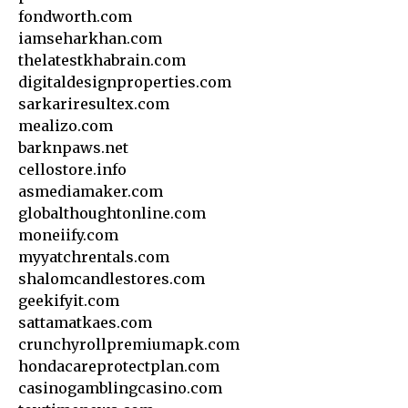
fondworth.com
iamseharkhan.com
thelatestkhabrain.com
digitaldesignproperties.com
sarkariresultex.com
mealizo.com
barknpaws.net
cellostore.info
asmediamaker.com
globalthoughtonline.com
moneiify.com
myyatchrentals.com
shalomcandlestores.com
geekifyit.com
sattamatkaes.com
crunchyrollpremiumapk.com
hondacareprotectplan.com
casinogamblingcasino.com