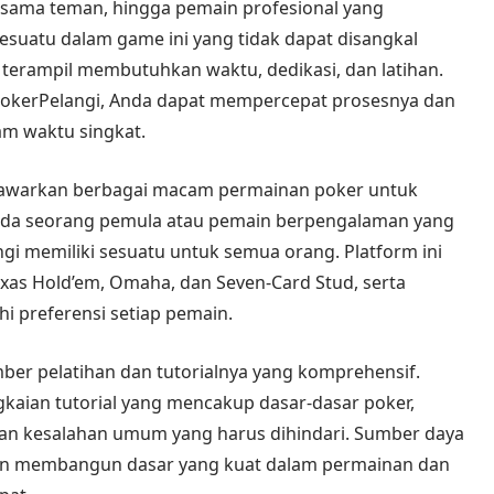
rsama teman, hingga pemain profesional yang
sesuatu dalam game ini yang tidak dapat disangkal
erampil membutuhkan waktu, dedikasi, dan latihan.
PokerPelangi, Anda dapat mempercepat prosesnya dan
am waktu singkat.
enawarkan berbagai macam permainan poker untuk
Anda seorang pemula atau pemain berpengalaman yang
i memiliki sesuatu untuk semua orang. Platform ini
as Hold’em, Omaha, dan Seven-Card Stud, serta
 preferensi setiap pemain.
mber pelatihan dan tutorialnya yang komprehensif.
kaian tutorial yang mencakup dasar-dasar poker,
 dan kesalahan umum yang harus dihindari. Sumber daya
ngin membangun dasar yang kuat dalam permainan dan