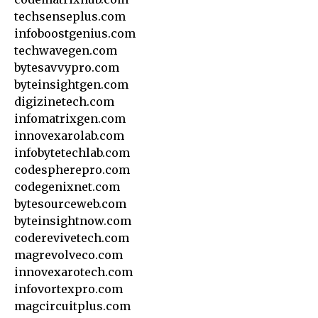
techsenseplus.com
infoboostgenius.com
techwavegen.com
bytesavvypro.com
byteinsightgen.com
digizinetech.com
infomatrixgen.com
innovexarolab.com
infobytetechlab.com
codespherepro.com
codegenixnet.com
bytesourceweb.com
byteinsightnow.com
coderevivetech.com
magrevolveco.com
innovexarotech.com
infovortexpro.com
magcircuitplus.com