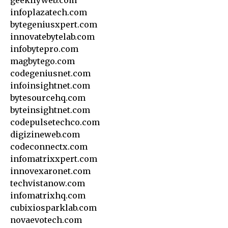
geekifyweb.com
infoplazatech.com
bytegeniusxpert.com
innovatebytelab.com
infobytepro.com
magbytego.com
codegeniusnet.com
infoinsightnet.com
bytesourcehq.com
byteinsightnet.com
codepulsetechco.com
digizineweb.com
codeconnectx.com
infomatrixxpert.com
innovexaronet.com
techvistanow.com
infomatrixhq.com
cubixiosparklab.com
novaevotech.com