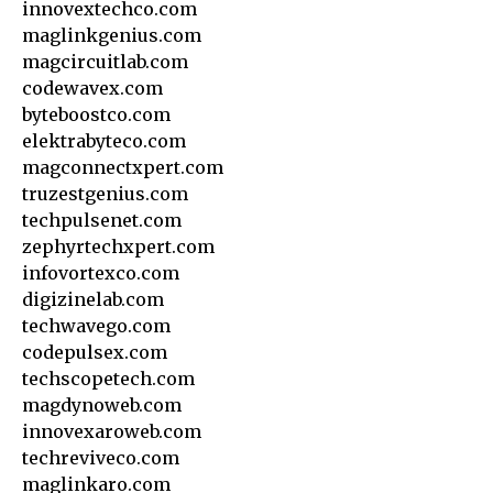
innovextechco.com
maglinkgenius.com
magcircuitlab.com
codewavex.com
byteboostco.com
elektrabyteco.com
magconnectxpert.com
truzestgenius.com
techpulsenet.com
zephyrtechxpert.com
infovortexco.com
digizinelab.com
techwavego.com
codepulsex.com
techscopetech.com
magdynoweb.com
innovexaroweb.com
techreviveco.com
maglinkaro.com