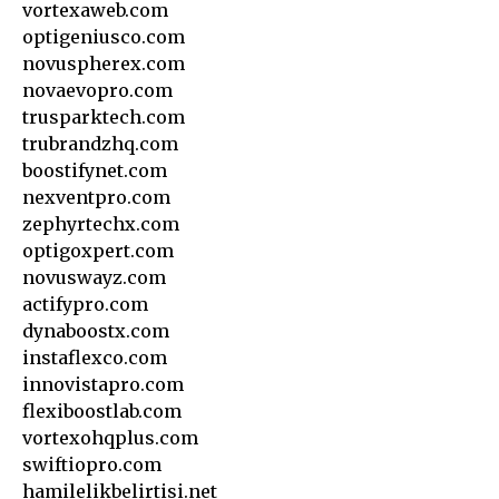
vortexaweb.com
optigeniusco.com
novuspherex.com
novaevopro.com
trusparktech.com
trubrandzhq.com
boostifynet.com
nexventpro.com
zephyrtechx.com
optigoxpert.com
novuswayz.com
actifypro.com
dynaboostx.com
instaflexco.com
innovistapro.com
flexiboostlab.com
vortexohqplus.com
swiftiopro.com
hamilelikbelirtisi.net