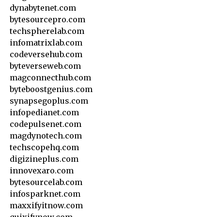
dynabytenet.com
bytesourcepro.com
techspherelab.com
infomatrixlab.com
codeversehub.com
byteverseweb.com
magconnecthub.com
byteboostgenius.com
synapsegoplus.com
infopedianet.com
codepulsenet.com
magdynotech.com
techscopehq.com
digizineplus.com
innovexaro.com
bytesourcelab.com
infosparknet.com
maxxifyitnow.com