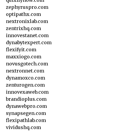
quixifynow.com
zephyruspro.com
optipathx.com
nextronixlab.com
zentrixhq.com
innovestanet.com
dynabytexpert.com
flexifyit.com
maxxiogo.com
novusgotech.com
nextronnet.com
dynamoxco.com
zenturogen.com
innovexaweb.com
brandioplus.com
dynawebpro.com
synapsegen.com
flexipathlab.com
vividushq.com