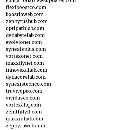
educationalnewsupdates.com
flexiboostco.com
boostioweb.com
zephyrushub.com
optipathlab.com
dynabytelab.com
evolvionet.com
synexisplus.com
vortexonet.com
maxxifynet.com
innovexahub.com
dynacorelab.com
synexistechco.com
truvivopro.com
vividusco.com
vortexahq.com
zenithifyit.com
maxxiohub.com
zephyraweb.com