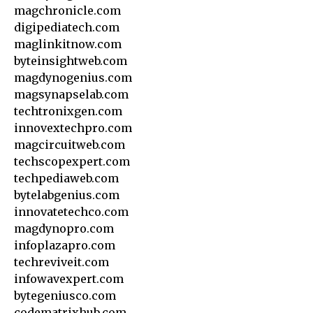
magchronicle.com
digipediatech.com
maglinkitnow.com
byteinsightweb.com
magdynogenius.com
magsynapselab.com
techtronixgen.com
innovextechpro.com
magcircuitweb.com
techscopexpert.com
techpediaweb.com
bytelabgenius.com
innovatetechco.com
magdynopro.com
infoplazapro.com
techreviveit.com
infowavexpert.com
bytegeniusco.com
codematrixhub.com