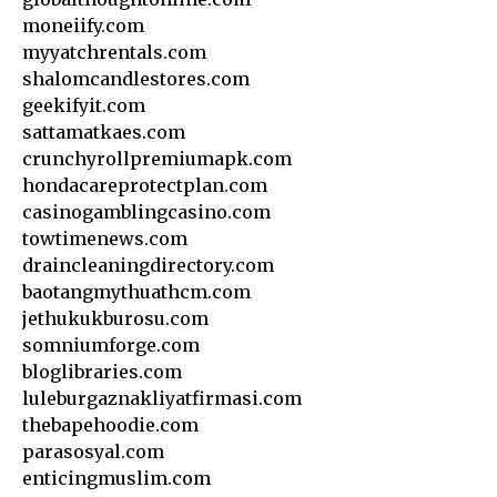
moneiify.com
myyatchrentals.com
shalomcandlestores.com
geekifyit.com
sattamatkaes.com
crunchyrollpremiumapk.com
hondacareprotectplan.com
casinogamblingcasino.com
towtimenews.com
draincleaningdirectory.com
baotangmythuathcm.com
jethukukburosu.com
somniumforge.com
bloglibraries.com
luleburgaznakliyatfirmasi.com
thebapehoodie.com
parasosyal.com
enticingmuslim.com