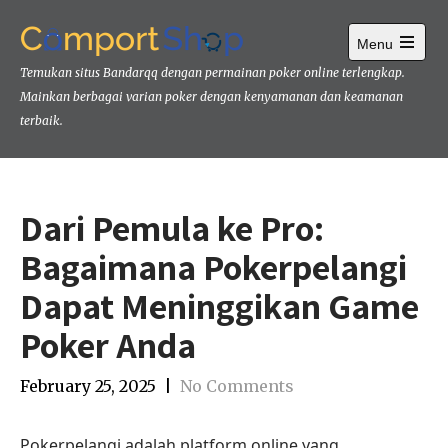
Skip
to
Menu
content
Open
Temukan situs Bandarqq dengan permainan poker online terlengkap.
main
menu
Mainkan berbagai varian poker dengan kenyamanan dan keamanan
terbaik.
Dari Pemula ke Pro:
Bagaimana Pokerpelangi
Dapat Meninggikan Game
Poker Anda
February 25, 2025
|
No Comments
Pokerpelangi adalah platform online yang