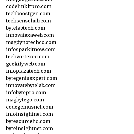
codelinkitpro.com
techboostgen.com
techsensehub.com
bytelabtech.com
innovatexaweb.com
magdynotechco.com
infosparkitnow.com
techvortexco.com
geekifyweb.com
infoplazatech.com
bytegeniusxpert.com
innovatebytelab.com
infobytepro.com
magbytego.com
codegeniusnet.com
infoinsightnet.com
bytesourcehq.com
byteinsightnet.com