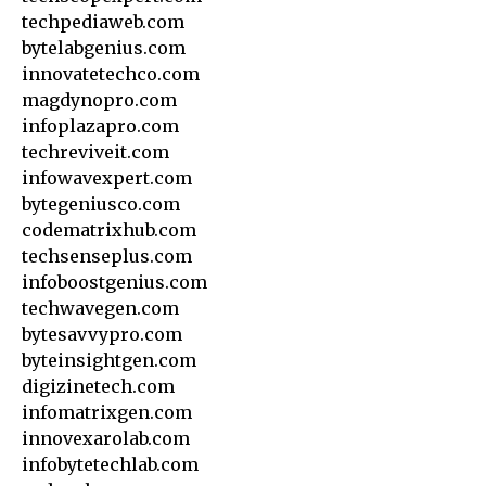
techpediaweb.com
bytelabgenius.com
innovatetechco.com
magdynopro.com
infoplazapro.com
techreviveit.com
infowavexpert.com
bytegeniusco.com
codematrixhub.com
techsenseplus.com
infoboostgenius.com
techwavegen.com
bytesavvypro.com
byteinsightgen.com
digizinetech.com
infomatrixgen.com
innovexarolab.com
infobytetechlab.com