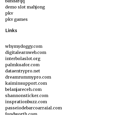
bandarqq
demo slot mahjong
pkv
pkv games
Links
whymydoggy.com
digitalearnweb.com
interbolaslot.org
palmkuafor.com
dataentrypro.net
dreamrummypro.com
kaiminsupport.com
belanjareceh.com
shannonsticker.com
insprationbuzz.com
passeiodebarcoarraial.com
fondworth.com