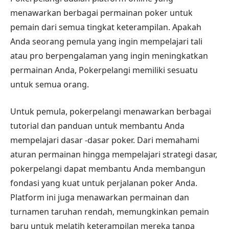
menawarkan berbagai permainan poker untuk
pemain dari semua tingkat keterampilan. Apakah
Anda seorang pemula yang ingin mempelajari tali
atau pro berpengalaman yang ingin meningkatkan
permainan Anda, Pokerpelangi memiliki sesuatu
untuk semua orang.
Untuk pemula, pokerpelangi menawarkan berbagai
tutorial dan panduan untuk membantu Anda
mempelajari dasar -dasar poker. Dari memahami
aturan permainan hingga mempelajari strategi dasar,
pokerpelangi dapat membantu Anda membangun
fondasi yang kuat untuk perjalanan poker Anda.
Platform ini juga menawarkan permainan dan
turnamen taruhan rendah, memungkinkan pemain
baru untuk melatih keterampilan mereka tanpa