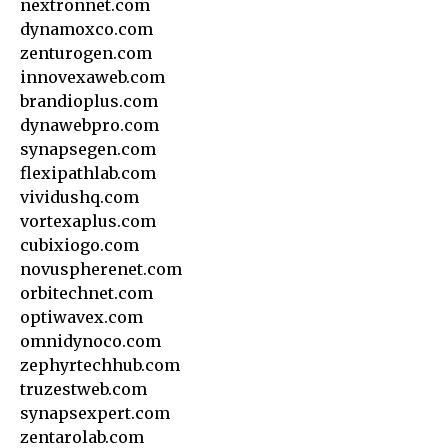
nextronnet.com
dynamoxco.com
zenturogen.com
innovexaweb.com
brandioplus.com
dynawebpro.com
synapsegen.com
flexipathlab.com
vividushq.com
vortexaplus.com
cubixiogo.com
novuspherenet.com
orbitechnet.com
optiwavex.com
omnidynoco.com
zephyrtechhub.com
truzestweb.com
synapsexpert.com
zentarolab.com