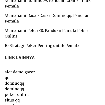
Memahami Domino99: Panduan Utama untuk
Pemula
Memahami Dasar-Dasar Dominoqq: Panduan
Pemula
Memahami Poker88: Panduan Pemula Poker
Online
10 Strategi Poker Penting untuk Pemula
LINK LAINNYA
slot demo gacor
qq
dominoqq
dominoqq
poker online
situs qq