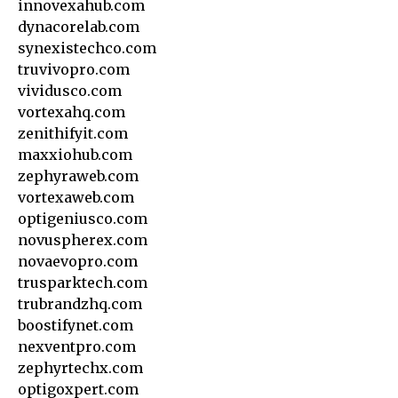
innovexahub.com
dynacorelab.com
synexistechco.com
truvivopro.com
vividusco.com
vortexahq.com
zenithifyit.com
maxxiohub.com
zephyraweb.com
vortexaweb.com
optigeniusco.com
novuspherex.com
novaevopro.com
trusparktech.com
trubrandzhq.com
boostifynet.com
nexventpro.com
zephyrtechx.com
optigoxpert.com