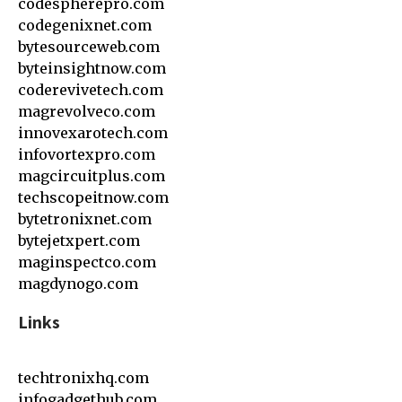
codespherepro.com
codegenixnet.com
bytesourceweb.com
byteinsightnow.com
coderevivetech.com
magrevolveco.com
innovexarotech.com
infovortexpro.com
magcircuitplus.com
techscopeitnow.com
bytetronixnet.com
bytejetxpert.com
maginspectco.com
magdynogo.com
Links
techtronixhq.com
infogadgethub.com