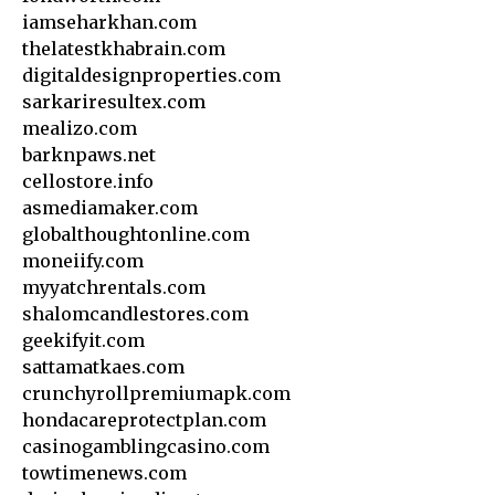
iamseharkhan.com
thelatestkhabrain.com
digitaldesignproperties.com
sarkariresultex.com
mealizo.com
barknpaws.net
cellostore.info
asmediamaker.com
globalthoughtonline.com
moneiify.com
myyatchrentals.com
shalomcandlestores.com
geekifyit.com
sattamatkaes.com
crunchyrollpremiumapk.com
hondacareprotectplan.com
casinogamblingcasino.com
towtimenews.com