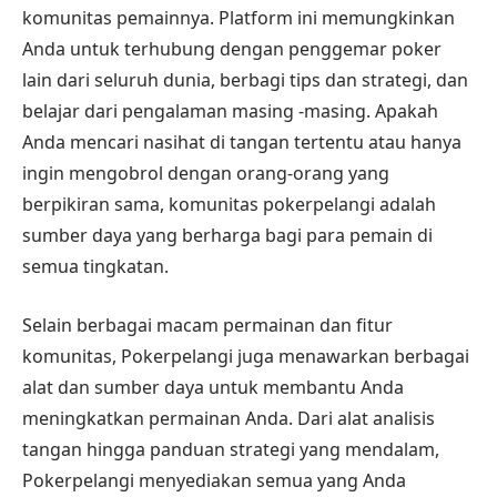
komunitas pemainnya. Platform ini memungkinkan
Anda untuk terhubung dengan penggemar poker
lain dari seluruh dunia, berbagi tips dan strategi, dan
belajar dari pengalaman masing -masing. Apakah
Anda mencari nasihat di tangan tertentu atau hanya
ingin mengobrol dengan orang-orang yang
berpikiran sama, komunitas pokerpelangi adalah
sumber daya yang berharga bagi para pemain di
semua tingkatan.
Selain berbagai macam permainan dan fitur
komunitas, Pokerpelangi juga menawarkan berbagai
alat dan sumber daya untuk membantu Anda
meningkatkan permainan Anda. Dari alat analisis
tangan hingga panduan strategi yang mendalam,
Pokerpelangi menyediakan semua yang Anda