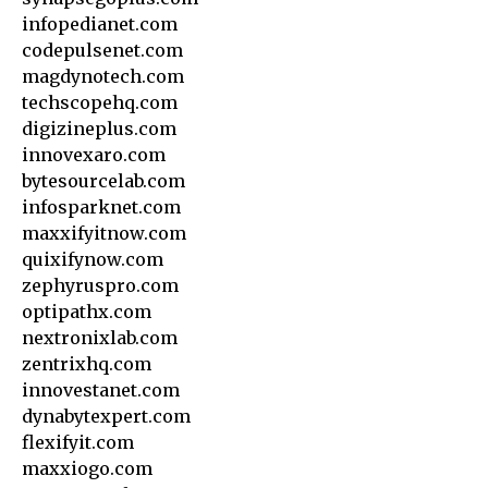
infopedianet.com
codepulsenet.com
magdynotech.com
techscopehq.com
digizineplus.com
innovexaro.com
bytesourcelab.com
infosparknet.com
maxxifyitnow.com
quixifynow.com
zephyruspro.com
optipathx.com
nextronixlab.com
zentrixhq.com
innovestanet.com
dynabytexpert.com
flexifyit.com
maxxiogo.com