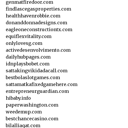
genmatfiredoor.com
findlascegasproperties.com
healthhavenrobbie.com
donanddonnadesigns.com
eagleoneconstructiontx.com
equiflexvitality.com
onlylovesg.com
activedesenvolvimento.com
dailyhubpages.com
idnplaysbobet.com
sattakingvikidadacall.com
bestbolaslotgames.com
sattamatkafixedgamehere.com
entrepreneurguardian.com
hibaby.info
paperwashington.com
weedemup.com
bestchancecasino.com
bilalliaqat.com