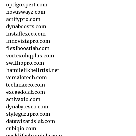
optigoxpert.com
novuswayz.com
actifypro.com
dynaboostx.com
instaflexco.com
innovistapro.com
flexiboostlab.com
vortexohqplus.com
swiftiopro.com
hamilelikbelirtisi.net
versalotech.com
techmaxco.com
exceedolab.com
activaxio.com
dynabytesco.com
stylegurupro.com
datawizardslab.com
cubiqio.com
geeklifechronicle.com