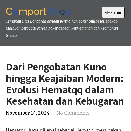
Skip
to
Menu
content
Open
Temukan situs Bandarqq dengan permainan poker online terlengkap.
main
menu
Mainkan berbagai varian poker dengan kenyamanan dan keamanan
terbaik.
Dari Pengobatan Kuno
hingga Keajaiban Modern:
Evolusi Hematqq dalam
Kesehatan dan Kebugaran
November 14, 2024
|
No Comments
Hematqq, juga dikenal sebagai Hematit, merupakan