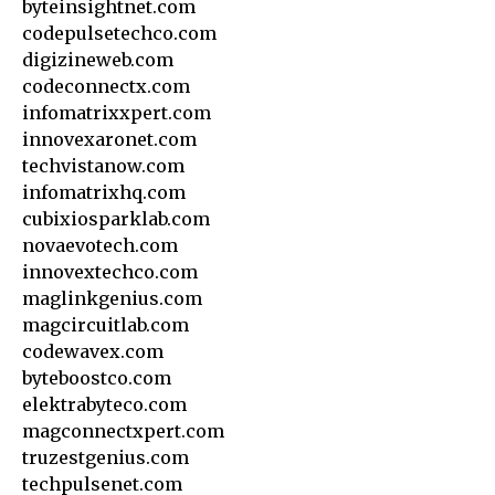
byteinsightnet.com
codepulsetechco.com
digizineweb.com
codeconnectx.com
infomatrixxpert.com
innovexaronet.com
techvistanow.com
infomatrixhq.com
cubixiosparklab.com
novaevotech.com
innovextechco.com
maglinkgenius.com
magcircuitlab.com
codewavex.com
byteboostco.com
elektrabyteco.com
magconnectxpert.com
truzestgenius.com
techpulsenet.com