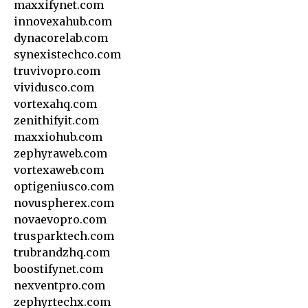
maxxifynet.com
innovexahub.com
dynacorelab.com
synexistechco.com
truvivopro.com
vividusco.com
vortexahq.com
zenithifyit.com
maxxiohub.com
zephyraweb.com
vortexaweb.com
optigeniusco.com
novuspherex.com
novaevopro.com
trusparktech.com
trubrandzhq.com
boostifynet.com
nexventpro.com
zephyrtechx.com