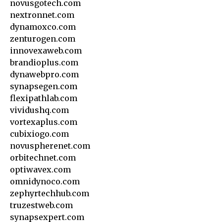
novusgotech.com
nextronnet.com
dynamoxco.com
zenturogen.com
innovexaweb.com
brandioplus.com
dynawebpro.com
synapsegen.com
flexipathlab.com
vividushq.com
vortexaplus.com
cubixiogo.com
novuspherenet.com
orbitechnet.com
optiwavex.com
omnidynoco.com
zephyrtechhub.com
truzestweb.com
synapsexpert.com