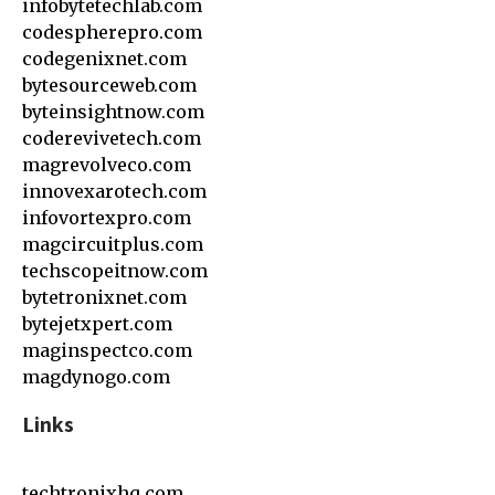
infobytetechlab.com
codespherepro.com
codegenixnet.com
bytesourceweb.com
byteinsightnow.com
coderevivetech.com
magrevolveco.com
innovexarotech.com
infovortexpro.com
magcircuitplus.com
techscopeitnow.com
bytetronixnet.com
bytejetxpert.com
maginspectco.com
magdynogo.com
Links
techtronixhq.com