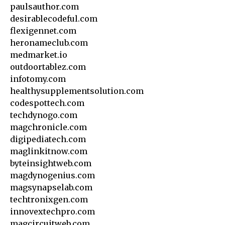
paulsauthor.com
desirablecodeful.com
flexigennet.com
heronameclub.com
medmarket.io
outdoortablez.com
infotomy.com
healthysupplementsolution.com
codespottech.com
techdynogo.com
magchronicle.com
digipediatech.com
maglinkitnow.com
byteinsightweb.com
magdynogenius.com
magsynapselab.com
techtronixgen.com
innovextechpro.com
magcircuitweb.com