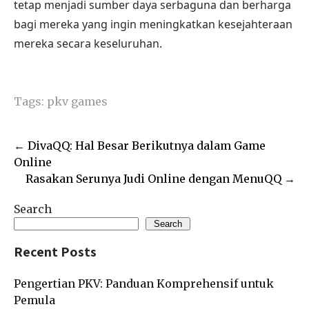
tetap menjadi sumber daya serbaguna dan berharga
bagi mereka yang ingin meningkatkan kesejahteraan
mereka secara keseluruhan.
Tags:
pkv games
Post
←
DivaQQ: Hal Besar Berikutnya dalam Game
navigation
Online
Rasakan Serunya Judi Online dengan MenuQQ
→
Search
Search
Recent Posts
Pengertian PKV: Panduan Komprehensif untuk
Pemula