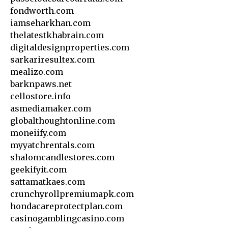
fondworth.com
iamseharkhan.com
thelatestkhabrain.com
digitaldesignproperties.com
sarkariresultex.com
mealizo.com
barknpaws.net
cellostore.info
asmediamaker.com
globalthoughtonline.com
moneiify.com
myyatchrentals.com
shalomcandlestores.com
geekifyit.com
sattamatkaes.com
crunchyrollpremiumapk.com
hondacareprotectplan.com
casinogamblingcasino.com