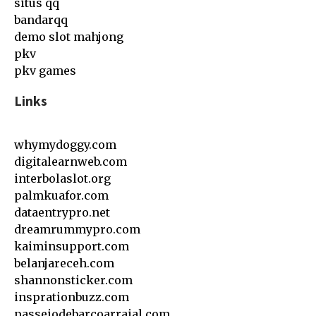
situs qq
bandarqq
demo slot mahjong
pkv
pkv games
Links
whymydoggy.com
digitalearnweb.com
interbolaslot.org
palmkuafor.com
dataentrypro.net
dreamrummypro.com
kaiminsupport.com
belanjareceh.com
shannonsticker.com
insprationbuzz.com
passeiodebarcoarraial.com