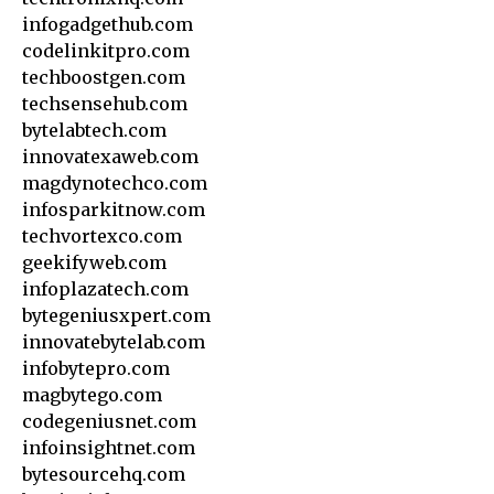
infogadgethub.com
codelinkitpro.com
techboostgen.com
techsensehub.com
bytelabtech.com
innovatexaweb.com
magdynotechco.com
infosparkitnow.com
techvortexco.com
geekifyweb.com
infoplazatech.com
bytegeniusxpert.com
innovatebytelab.com
infobytepro.com
magbytego.com
codegeniusnet.com
infoinsightnet.com
bytesourcehq.com