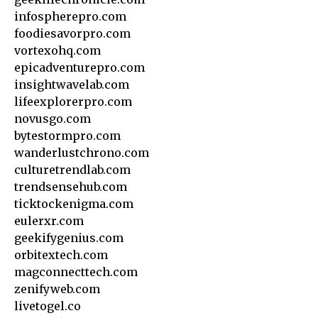
infospherepro.com
foodiesavorpro.com
vortexohq.com
epicadventurepro.com
insightwavelab.com
lifeexplorerpro.com
novusgo.com
bytestormpro.com
wanderlustchrono.com
culturetrendlab.com
trendsensehub.com
ticktockenigma.com
eulerxr.com
geekifygenius.com
orbitextech.com
magconnecttech.com
zenifyweb.com
livetogel.co