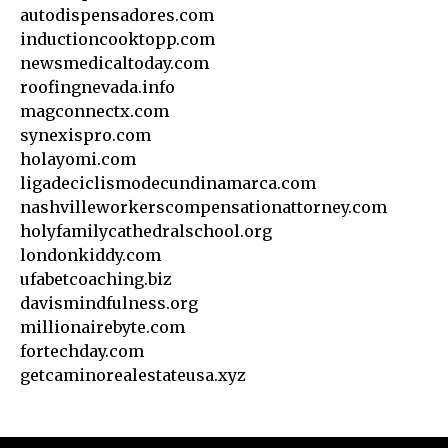
autodispensadores.com
inductioncooktopp.com
newsmedicaltoday.com
roofingnevada.info
magconnectx.com
synexispro.com
holayomi.com
ligadeciclismodecundinamarca.com
nashvilleworkerscompensationattorney.com
holyfamilycathedralschool.org
londonkiddy.com
ufabetcoaching.biz
davismindfulness.org
millionairebyte.com
fortechday.com
getcaminorealestateusa.xyz