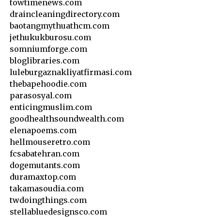
towtimenews.com
draincleaningdirectory.com
baotangmythuathcm.com
jethukukburosu.com
somniumforge.com
bloglibraries.com
luleburgaznakliyatfirmasi.com
thebapehoodie.com
parasosyal.com
enticingmuslim.com
goodhealthsoundwealth.com
elenapoems.com
hellmouseretro.com
fcsabatehran.com
dogemutants.com
duramaxtop.com
takamasoudia.com
twdoingthings.com
stellabluedesignsco.com