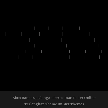
menuqq alternatif
|
pkv qq
|
pkv qq
|
situs pkv
|
situs qq
|
qq
|
link slot
|
pkv login
|
login sbobet
|
situs slot gacor
|
situs
slot terpercaya
|
murniqq alternatif
|
hematqq alternatif
|
menuqq alternatif
|
murniqq alternatif
|
hematqq alternatif
|
poker online
|
situs qq
|
situs pkv games
|
link slot
|
link slot
|
link slot
|
pkv qq
|
situs pkv
|
majestibet
|
miyaqq
|
gajibet
|
asikqq.pkvgamesresmi.org
Situs Bandarqq dengan Permainan Poker Online
Terlengkap Theme By SKT Themes