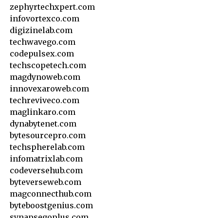
zephyrtechxpert.com
infovortexco.com
digizinelab.com
techwavego.com
codepulsex.com
techscopetech.com
magdynoweb.com
innovexaroweb.com
techreviveco.com
maglinkaro.com
dynabytenet.com
bytesourcepro.com
techspherelab.com
infomatrixlab.com
codeversehub.com
byteverseweb.com
magconnecthub.com
byteboostgenius.com
synapsegoplus.com