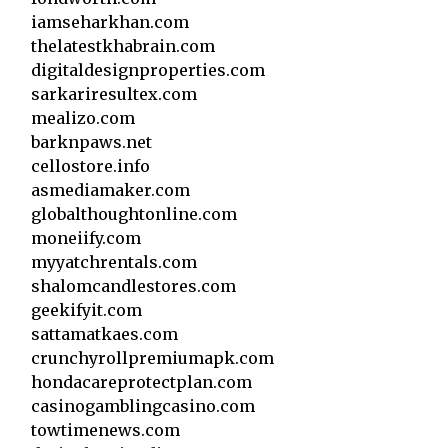
iamseharkhan.com
thelatestkhabrain.com
digitaldesignproperties.com
sarkariresultex.com
mealizo.com
barknpaws.net
cellostore.info
asmediamaker.com
globalthoughtonline.com
moneiify.com
myyatchrentals.com
shalomcandlestores.com
geekifyit.com
sattamatkaes.com
crunchyrollpremiumapk.com
hondacareprotectplan.com
casinogamblingcasino.com
towtimenews.com