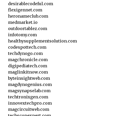
desirablecodeful.com
flexigennet.com
heronameclub.com
medmarket.io
outdoortablez.com
infotomy.com
healthysupplementsolution.com
codespottech.com
techdynogo.com
magchronicle.com
digipediatech.com
maglinkitnow.com
byteinsightweb.com
magdynogenius.com
magsynapselab.com
techtronixgen.com
innovextechpro.com
magcircuitweb.com
techscopexpert.com