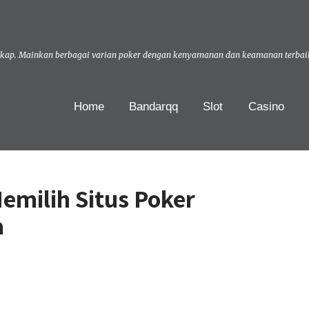
gkap. Mainkan berbagai varian poker dengan kenyamanan dan keamanan terbai
Home
Bandarqq
Slot
Casino
milih Situs Poker
a