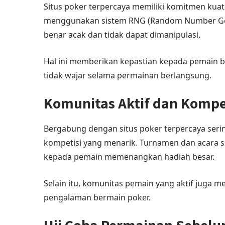
Situs poker terpercaya memiliki komitmen kuat
menggunakan sistem RNG (Random Number Gen
benar acak dan tidak dapat dimanipulasi.
Hal ini memberikan kepastian kepada pemain 
tidak wajar selama permainan berlangsung.
Komunitas Aktif dan Kompe
Bergabung dengan situs poker terpercaya seri
kompetisi yang menarik. Turnamen dan acara 
kepada pemain memenangkan hadiah besar.
Selain itu, komunitas pemain yang aktif juga m
pengalaman bermain poker.
Uji Coba Permainan Sebelu