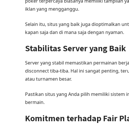
poker terpercaya biasanya memiliki tampilan y
iklan yang mengganggu.
Selain itu, situs yang baik juga dioptimalkan 
kapan saja dan di mana saja dengan nyaman.
Stabilitas Server yang Baik
Server yang stabil memastikan permainan berja
disconnect tiba-tiba. Hal ini sangat penting, 
atau turnamen besar.
Pastikan situs yang Anda pilih memiliki siste
bermain.
Komitmen terhadap Fair Pl