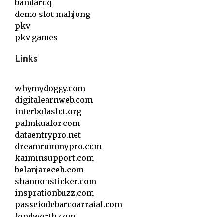
bandarqq
demo slot mahjong
pkv
pkv games
Links
whymydoggy.com
digitalearnweb.com
interbolaslot.org
palmkuafor.com
dataentrypro.net
dreamrummypro.com
kaiminsupport.com
belanjareceh.com
shannonsticker.com
insprationbuzz.com
passeiodebarcoarraial.com
fondworth.com