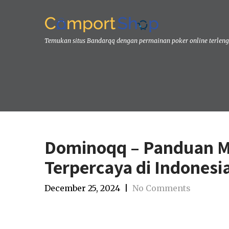
Skip
to
content
Temukan situs Bandarqq dengan permainan poker online terlen
Dominoqq – Panduan Me
Terpercaya di Indonesi
December 25, 2024
|
No Comments