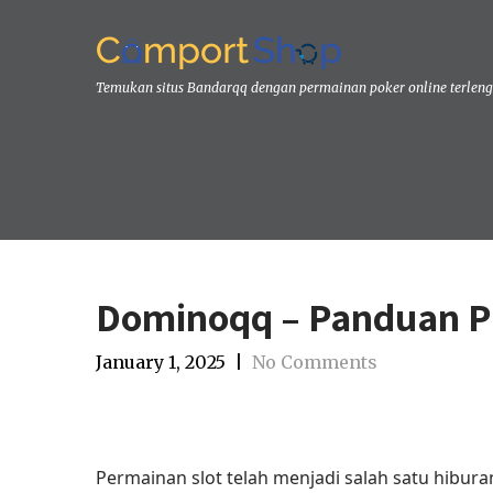
Skip
to
content
Temukan situs Bandarqq dengan permainan poker online terlen
Dominoqq – Panduan Pr
January 1, 2025
|
No Comments
Permainan slot telah menjadi salah satu hiburan 