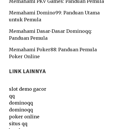
Memahami PKV Games: Panduan Pemula
Memahami Domino99: Panduan Utama
untuk Pemula
Memahami Dasar-Dasar Dominoqq:
Panduan Pemula
Memahami Poker88: Panduan Pemula
Poker Online
LINK LAINNYA
slot demo gacor
qq
dominoqq
dominoqq
poker online
situs qq