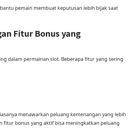
antu pemain membuat keputusan lebih bijak saat
an Fitur Bonus yang
ng dalam permainan slot. Beberapa fitur yang sering
ni biasanya menawarkan peluang kemenangan yang lebih
n fitur bonus yang aktif bisa meningkatkan peluang