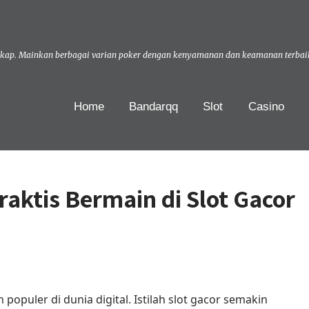
gkap. Mainkan berbagai varian poker dengan kenyamanan dan keamanan terbai
Home
Bandarqq
Slot
Casino
aktis Bermain di Slot Gacor
populer di dunia digital. Istilah slot gacor semakin