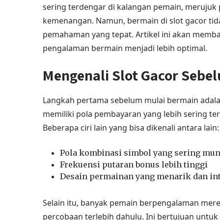
sering terdengar di kalangan pemain, merujuk
kemenangan. Namun, bermain di slot gacor tida
pemahaman yang tepat. Artikel ini akan memba
pengalaman bermain menjadi lebih optimal.
Mengenali Slot Gacor Sebe
Langkah pertama sebelum mulai bermain adalah 
memiliki pola pembayaran yang lebih sering terl
Beberapa ciri lain yang bisa dikenali antara lain:
Pola kombinasi simbol yang sering mun
Frekuensi putaran bonus lebih tinggi
Desain permainan yang menarik dan int
Selain itu, banyak pemain berpengalaman me
percobaan terlebih dahulu. Ini bertujuan un