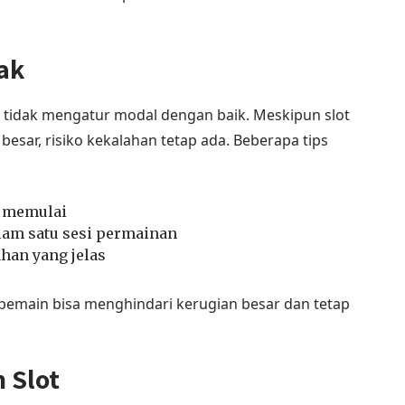
ak
 tidak mengatur modal dengan baik. Meskipun slot
sar, risiko kekalahan tetap ada. Beberapa tips
m memulai
am satu sesi permainan
han yang jelas
 pemain bisa menghindari kerugian besar dan tetap
 Slot