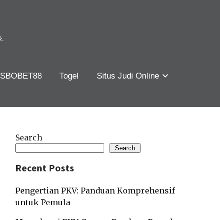
k.
SBOBET88
Togel
Situs Judi Online
Search
Search
Recent Posts
Pengertian PKV: Panduan Komprehensif
untuk Pemula