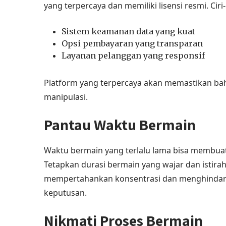
yang terpercaya dan memiliki lisensi resmi. Ciri-
Sistem keamanan data yang kuat
Opsi pembayaran yang transparan
Layanan pelanggan yang responsif
Platform yang terpercaya akan memastikan bahwa
manipulasi.
Pantau Waktu Bermain
Waktu bermain yang terlalu lama bisa membua
Tetapkan durasi bermain yang wajar dan istirah
mempertahankan konsentrasi dan menghindari
keputusan.
Nikmati Proses Bermain