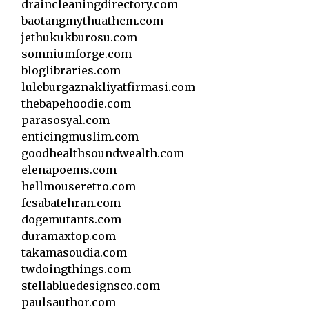
draincleaningdirectory.com
baotangmythuathcm.com
jethukukburosu.com
somniumforge.com
bloglibraries.com
luleburgaznakliyatfirmasi.com
thebapehoodie.com
parasosyal.com
enticingmuslim.com
goodhealthsoundwealth.com
elenapoems.com
hellmouseretro.com
fcsabatehran.com
dogemutants.com
duramaxtop.com
takamasoudia.com
twdoingthings.com
stellabluedesignsco.com
paulsauthor.com