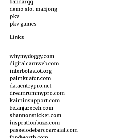
bandarqq
demo slot mahjong
pkv
pkv games
Links
whymydoggy.com
digitalearnweb.com
interbolaslot.org
palmkuafor.com
dataentrypro.net
dreamrummypro.com
kaiminsupport.com
belanjareceh.com
shannonsticker.com
insprationbuzz.com
passeiodebarcoarraial.com
fondworth.com