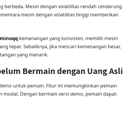
yang berbeda. Mesin dengan volatilitas rendah cenderung
ementara mesin dengan volatilitas tinggi memberikan
minoqq
kemenangan yang konsisten, memilih mesin
yang tepat. Sebaliknya, jika mencari kemenangan besar,
antangan yang menarik.
belum Bermain dengan Uang Asli
 demo untuk pemain. Fitur ini memungkinkan pemain
 modal. Dengan bermain versi demo, pemain dapat: