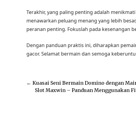
Terakhir, yang paling penting adalah menikmati
menawarkan peluang menang yang lebih besar,
peranan penting. Fokuslah pada kesenangan ber
Dengan panduan praktis ini, diharapkan pemai
gacor. Selamat bermain dan semoga keberuntun
Post
←
Kuasai Seni Bermain Domino dengan Mai
navigation
Slot Maxwin – Panduan Menggunakan Fit