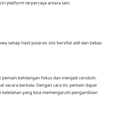
ciri platform terpercaya antara lain:
 setiap hasil putaran slot bersifat adil dan bebas
t pemain kehilangan fokus dan menjadi ceroboh.
at secara berkala. Dengan cara ini, pemain dapat
 kelelahan yang bisa memengaruhi pengambilan