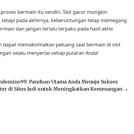
 proses bermain itu sendiri. Slot gacor mungkin
 tetapi pada akhirnya, keberuntungan tetap memegang
main dan jangan terlalu terpaku pada hasil akhir.
n dapat memaksimalkan peluang saat bermain di slot
gan selalu menyertai setiap putaran Anda!
ndomino99: Panduan Utama Anda Menuju Sukses
ur di Situs Judi untuk Meningkatkan Kemenangan
→