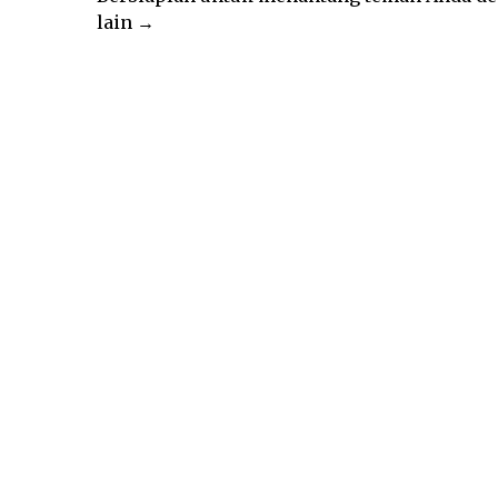
lain
→