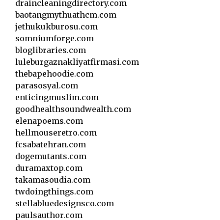
draincleaningdirectory.com
baotangmythuathcm.com
jethukukburosu.com
somniumforge.com
bloglibraries.com
luleburgaznakliyatfirmasi.com
thebapehoodie.com
parasosyal.com
enticingmuslim.com
goodhealthsoundwealth.com
elenapoems.com
hellmouseretro.com
fcsabatehran.com
dogemutants.com
duramaxtop.com
takamasoudia.com
twdoingthings.com
stellabluedesignsco.com
paulsauthor.com