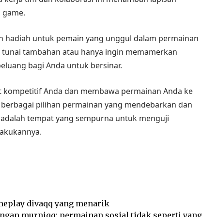
n game.
 hadiah untuk pemain yang unggul dalam permainan
 tunai tambahan atau hanya ingin memamerkan
luang bagi Anda untuk bersinar.
gat kompetitif Anda dan membawa permainan Anda ke
an berbagai pilihan permainan yang mendebarkan dan
dalah tempat yang sempurna untuk menguji
lakukannya.
eplay divaqq yang menarik
gan murniqq: permainan sosial tidak seperti yang