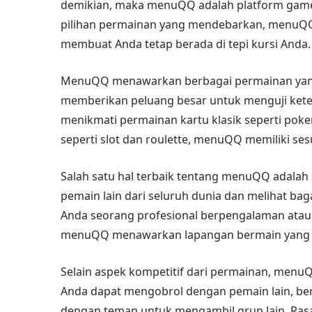
demikian, maka menuQQ adalah platform game
pilihan permainan yang mendebarkan, menuQQ
membuat Anda tetap berada di tepi kursi Anda.
MenuQQ menawarkan berbagai permainan yang 
memberikan peluang besar untuk menguji kete
menikmati permainan kartu klasik seperti poker
seperti slot dan roulette, menuQQ memiliki se
Salah satu hal terbaik tentang menuQQ adalah 
pemain lain dari seluruh dunia dan melihat 
Anda seorang profesional berpengalaman atau
menuQQ menawarkan lapangan bermain yang set
Selain aspek kompetitif dari permainan, men
Anda dapat mengobrol dengan pemain lain, b
dengan teman untuk mengambil grup lain. Rasa