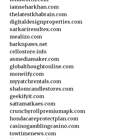
iamseharkhan.com
thelatestkhabrain.com
digitaldesignproperties.com
sarkariresultex.com
mealizo.com
barknpaws.net
cellostore.info
asmediamaker.com
globalthoughtonline.com
moneiify.com
myyatchrentals.com
shalomcandlestores.com
geekifyit.com
sattamatkaes.com
crunchyrollpremiumapk.com
hondacareprotectplan.com
casinogamblingcasino.com
towtimenews.com