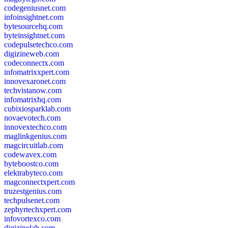
codegeniusnet.com
infoinsightnet.com
bytesourcehq.com
byteinsightnet.com
codepulsetechco.com
digizineweb.com
codeconnectx.com
infomatrixxpert.com
innovexaronet.com
techvistanow.com
infomatrixhq.com
cubixiosparklab.com
novaevotech.com
innovextechco.com
maglinkgenius.com
magcircuitlab.com
codewavex.com
byteboostco.com
elektrabyteco.com
magconnectxpert.com
truzestgenius.com
techpulsenet.com
zephyrtechxpert.com
infovortexco.com
digizinelab.com