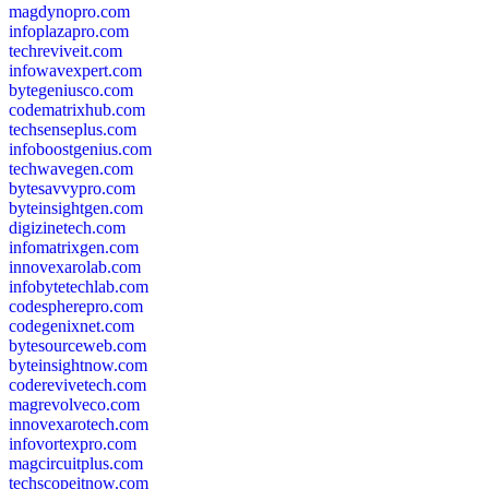
magdynopro.com
infoplazapro.com
techreviveit.com
infowavexpert.com
bytegeniusco.com
codematrixhub.com
techsenseplus.com
infoboostgenius.com
techwavegen.com
bytesavvypro.com
byteinsightgen.com
digizinetech.com
infomatrixgen.com
innovexarolab.com
infobytetechlab.com
codespherepro.com
codegenixnet.com
bytesourceweb.com
byteinsightnow.com
coderevivetech.com
magrevolveco.com
innovexarotech.com
infovortexpro.com
magcircuitplus.com
techscopeitnow.com