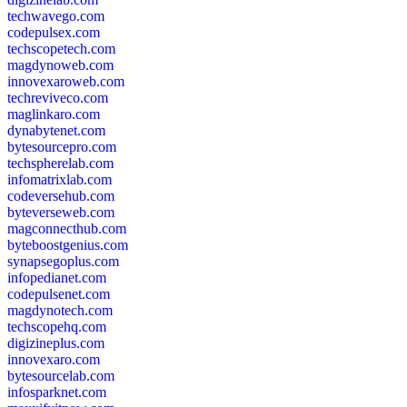
techwavego.com
codepulsex.com
techscopetech.com
magdynoweb.com
innovexaroweb.com
techreviveco.com
maglinkaro.com
dynabytenet.com
bytesourcepro.com
techspherelab.com
infomatrixlab.com
codeversehub.com
byteverseweb.com
magconnecthub.com
byteboostgenius.com
synapsegoplus.com
infopedianet.com
codepulsenet.com
magdynotech.com
techscopehq.com
digizineplus.com
innovexaro.com
bytesourcelab.com
infosparknet.com