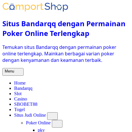
Skip
to
content
Situs Bandarqq dengan Permainan
Poker Online Terlengkap
Temukan situs Bandarqq dengan permainan poker
online terlengkap. Mainkan berbagai varian poker
dengan kenyamanan dan keamanan terbaik.
Menu
Open
main
Home
menu
Bandarqq
Slot
Casino
SBOBET88
Togel
Situs Judi Online
Expand
submenu
Poker Online
Expand
submenu
pkv