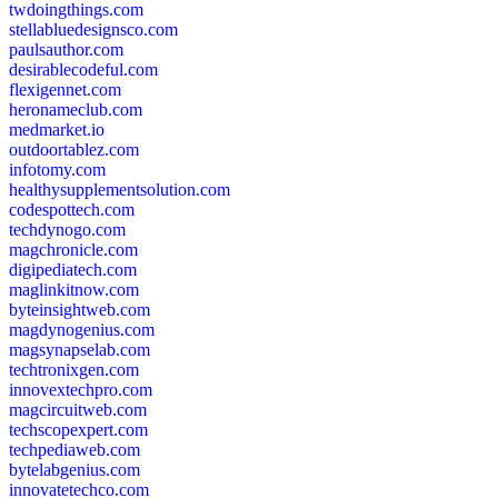
twdoingthings.com
stellabluedesignsco.com
paulsauthor.com
desirablecodeful.com
flexigennet.com
heronameclub.com
medmarket.io
outdoortablez.com
infotomy.com
healthysupplementsolution.com
codespottech.com
techdynogo.com
magchronicle.com
digipediatech.com
maglinkitnow.com
byteinsightweb.com
magdynogenius.com
magsynapselab.com
techtronixgen.com
innovextechpro.com
magcircuitweb.com
techscopexpert.com
techpediaweb.com
bytelabgenius.com
innovatetechco.com