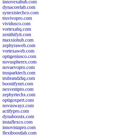
innovexahub.com
dynacorelab.com
synexistechco.com
truvivopro.com
vividusco.com
vortexahq.com
zenithifyit.com
maxxiohub.com
zephyraweb.com
vortexaweb.com
optigeniusco.com
novuspherex.com
novaevopro.com
trusparktech.com
trubrandzhq.com
boostifynet.com
nexventpro.com
zephyrtechx.com
optigoxpert.com
novuswayz.com
actifypro.com
dynaboostx.com
instaflexco.com
innovistapro.com
flexiboostlab.com