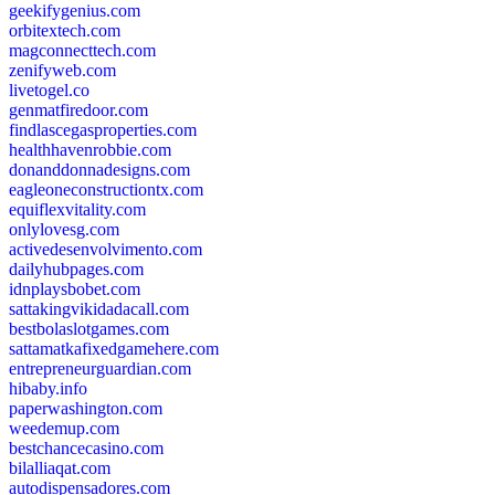
geekifygenius.com
orbitextech.com
magconnecttech.com
zenifyweb.com
livetogel.co
genmatfiredoor.com
findlascegasproperties.com
healthhavenrobbie.com
donanddonnadesigns.com
eagleoneconstructiontx.com
equiflexvitality.com
onlylovesg.com
activedesenvolvimento.com
dailyhubpages.com
idnplaysbobet.com
sattakingvikidadacall.com
bestbolaslotgames.com
sattamatkafixedgamehere.com
entrepreneurguardian.com
hibaby.info
paperwashington.com
weedemup.com
bestchancecasino.com
bilalliaqat.com
autodispensadores.com