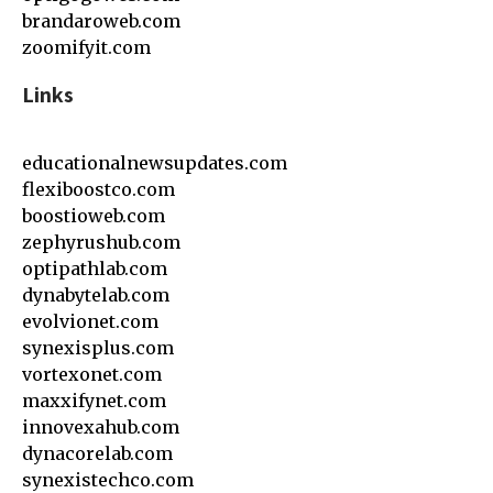
brandaroweb.com
zoomifyit.com
Links
educationalnewsupdates.com
flexiboostco.com
boostioweb.com
zephyrushub.com
optipathlab.com
dynabytelab.com
evolvionet.com
synexisplus.com
vortexonet.com
maxxifynet.com
innovexahub.com
dynacorelab.com
synexistechco.com