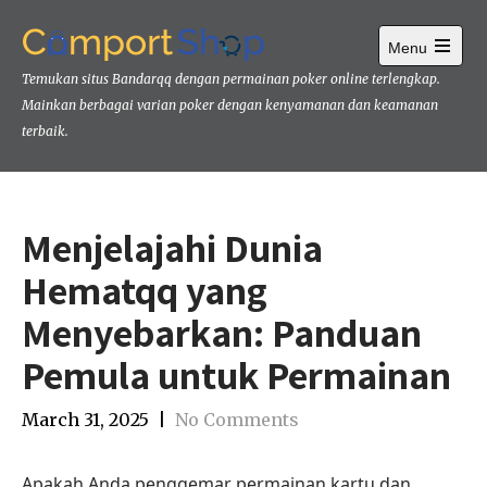
Skip
to
Menu
content
Open
Temukan situs Bandarqq dengan permainan poker online terlengkap.
main
menu
Mainkan berbagai varian poker dengan kenyamanan dan keamanan
terbaik.
Menjelajahi Dunia
Hematqq yang
Menyebarkan: Panduan
Pemula untuk Permainan
March 31, 2025
|
No Comments
Apakah Anda penggemar permainan kartu dan