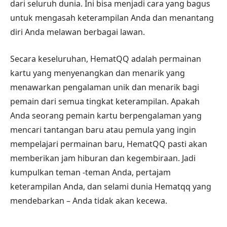
dari seluruh dunia. Ini bisa menjadi cara yang bagus
untuk mengasah keterampilan Anda dan menantang
diri Anda melawan berbagai lawan.
Secara keseluruhan, HematQQ adalah permainan
kartu yang menyenangkan dan menarik yang
menawarkan pengalaman unik dan menarik bagi
pemain dari semua tingkat keterampilan. Apakah
Anda seorang pemain kartu berpengalaman yang
mencari tantangan baru atau pemula yang ingin
mempelajari permainan baru, HematQQ pasti akan
memberikan jam hiburan dan kegembiraan. Jadi
kumpulkan teman -teman Anda, pertajam
keterampilan Anda, dan selami dunia Hematqq yang
mendebarkan – Anda tidak akan kecewa.