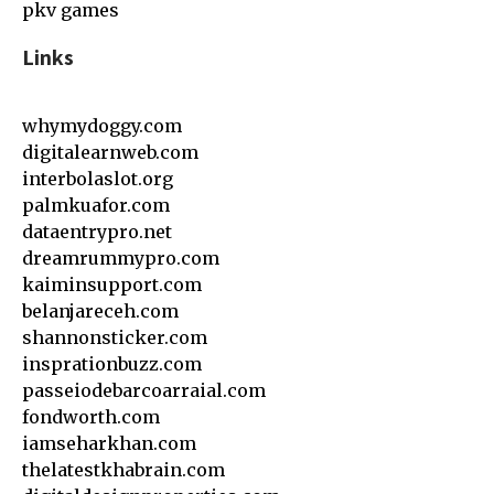
pkv games
Links
whymydoggy.com
digitalearnweb.com
interbolaslot.org
palmkuafor.com
dataentrypro.net
dreamrummypro.com
kaiminsupport.com
belanjareceh.com
shannonsticker.com
insprationbuzz.com
passeiodebarcoarraial.com
fondworth.com
iamseharkhan.com
thelatestkhabrain.com