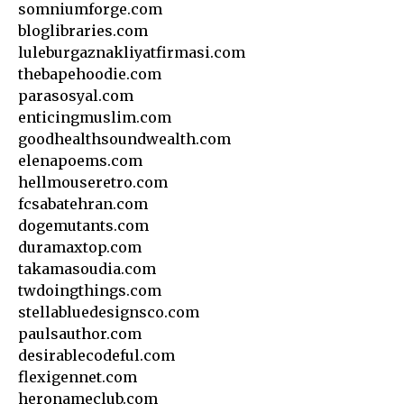
somniumforge.com
bloglibraries.com
luleburgaznakliyatfirmasi.com
thebapehoodie.com
parasosyal.com
enticingmuslim.com
goodhealthsoundwealth.com
elenapoems.com
hellmouseretro.com
fcsabatehran.com
dogemutants.com
duramaxtop.com
takamasoudia.com
twdoingthings.com
stellabluedesignsco.com
paulsauthor.com
desirablecodeful.com
flexigennet.com
heronameclub.com