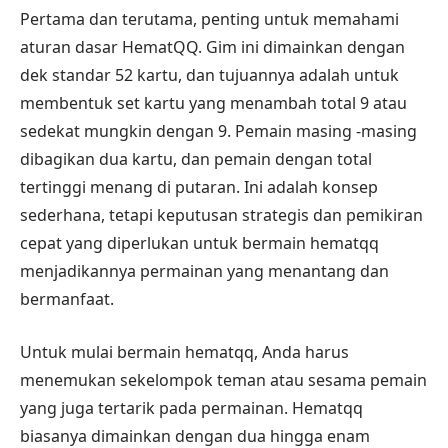
Pertama dan terutama, penting untuk memahami
aturan dasar HematQQ. Gim ini dimainkan dengan
dek standar 52 kartu, dan tujuannya adalah untuk
membentuk set kartu yang menambah total 9 atau
sedekat mungkin dengan 9. Pemain masing -masing
dibagikan dua kartu, dan pemain dengan total
tertinggi menang di putaran. Ini adalah konsep
sederhana, tetapi keputusan strategis dan pemikiran
cepat yang diperlukan untuk bermain hematqq
menjadikannya permainan yang menantang dan
bermanfaat.
Untuk mulai bermain hematqq, Anda harus
menemukan sekelompok teman atau sesama pemain
yang juga tertarik pada permainan. Hematqq
biasanya dimainkan dengan dua hingga enam