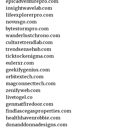
epicadventurepro.com
insightwavelab.com
lifeexplorerpro.com
novusgo.com
bytestormpro.com
wanderlustchrono.com
culturetrendlab.com
trendsensehub.com
ticktockenigma.com
eulerxr.com
geekifygenius.com
orbitextech.com
magconnecttech.com
zenifyweb.com
livetogel.co
genmatfiredoor.com
findlascegasproperties.com
healthhavenrobbie.com
donanddonnadesigns.com