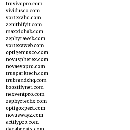
truvivopro.com
vividusco.com
vortexahq.com
zenithifyit.com
maxxiohub.com
zephyraweb.com
vortexaweb.com
optigeniusco.com
novuspherex.com
novaevopro.com
trusparktech.com
trubrandzhq.com
boostifynet.com
nexventpro.com
zephyrtechx.com
optigoxpert.com
novuswayz.com
actifypro.com
dynaboostx.com