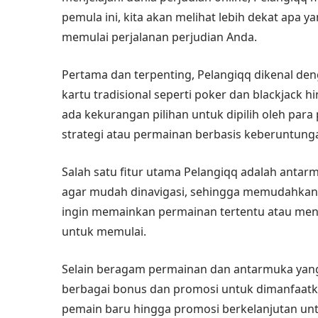
pemula ini, kita akan melihat lebih dekat apa
memulai perjalanan perjudian Anda.
Pertama dan terpenting, Pelangiqq dikenal d
kartu tradisional seperti poker dan blackjack hi
ada kekurangan pilihan untuk dipilih oleh par
strategi atau permainan berbasis keberuntung
Salah satu fitur utama Pelangiqq adalah anta
agar mudah dinavigasi, sehingga memudahkan
ingin memainkan permainan tertentu atau men
untuk memulai.
Selain beragam permainan dan antarmuka yan
berbagai bonus dan promosi untuk dimanfaatk
pemain baru hingga promosi berkelanjutan un