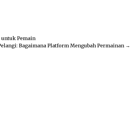
k untuk Pemain
Pelangi: Bagaimana Platform Mengubah Permainan
→