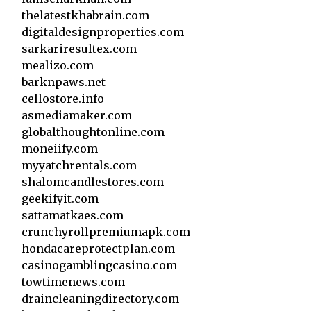
thelatestkhabrain.com
digitaldesignproperties.com
sarkariresultex.com
mealizo.com
barknpaws.net
cellostore.info
asmediamaker.com
globalthoughtonline.com
moneiify.com
myyatchrentals.com
shalomcandlestores.com
geekifyit.com
sattamatkaes.com
crunchyrollpremiumapk.com
hondacareprotectplan.com
casinogamblingcasino.com
towtimenews.com
draincleaningdirectory.com