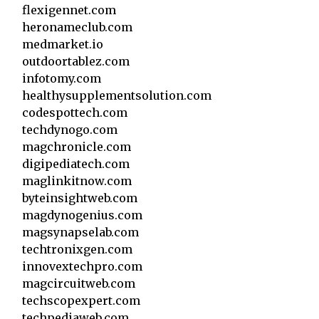
flexigennet.com
heronameclub.com
medmarket.io
outdoortablez.com
infotomy.com
healthysupplementsolution.com
codespottech.com
techdynogo.com
magchronicle.com
digipediatech.com
maglinkitnow.com
byteinsightweb.com
magdynogenius.com
magsynapselab.com
techtronixgen.com
innovextechpro.com
magcircuitweb.com
techscopexpert.com
techpediaweb.com