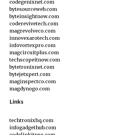
codegenixnet.com
bytesourceweb.com
byteinsightnow.com
coderevivetech.com
magrevolveco.com
innovexarotech.com
infovortexpro.com
magcircuitplus.com
techscopeitnow.com
bytetronixnet.com
bytejetxpert.com
maginspectco.com
magdynogo.com
Links
techtronixhq.com
infogadgethub.com
codelinkitpro.com