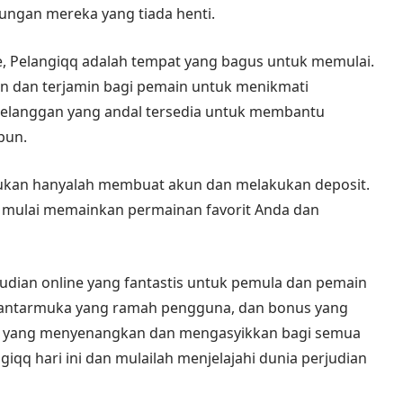
ngan mereka yang tiada henti.
e, Pelangiqq adalah tempat yang bagus untuk memulai.
n dan terjamin bagi pemain untuk menikmati
elanggan yang andal tersedia untuk membantu
pun.
kukan hanyalah membuat akun dan melakukan deposit.
 mulai memainkan permainan favorit Anda dan
udian online yang fantastis untuk pemula dan pemain
antarmuka yang ramah pengguna, dan bonus yang
 yang menyenangkan dan mengasyikkan bagi semua
qq hari ini dan mulailah menjelajahi dunia perjudian