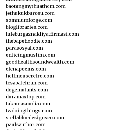
baotangmythuathcm.com
jethukukburosu.com
somniumforge.com
bloglibraries.com
luleburgaznakliyatfirmasi.com
thebapehoodie.com
parasosyal.com
enticingmuslim.com
goodhealthsoundwealth.com
elenapoems.com
hellmouseretro.com
fcsabatehran.com
dogemutants.com
duramaxtop.com
takamasoudia.com
twdoingthings.com
stellabluedesignsco.com
paulsauthor.com