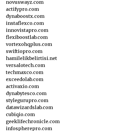
novuswayz.com
actifypro.com
dynaboostx.com
instaflexco.com
innovistapro.com
flexiboostlab.com
vortexohqplus.com
swiftiopro.com
hamilelikbelirtisi.net
versalotech.com
techmaxco.com
exceedolab.com
activaxio.com
dynabytesco.com
stylegurupro.com
datawizardslab.com
cubiqio.com
geeklifechronicle.com
infospherepro.com