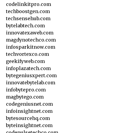
codelinkitpro.com
techboostgen.com
techsensehub.com
bytelabtech.com
innovatexaweb.com
magdynotechco.com
infosparkitnow.com
techvortexco.com
geekifyweb.com
infoplazatech.com
bytegeniusxpert.com
innovatebytelab.com
infobytepro.com
magbytego.com
codegeniusnet.com
infoinsightnet.com
bytesourcehq.com
byteinsightnet.com
codepulsetechco.com