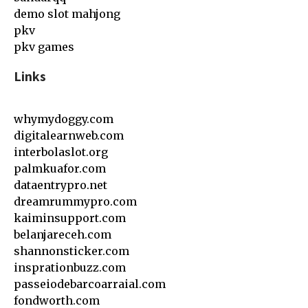
demo slot mahjong
pkv
pkv games
Links
whymydoggy.com
digitalearnweb.com
interbolaslot.org
palmkuafor.com
dataentrypro.net
dreamrummypro.com
kaiminsupport.com
belanjareceh.com
shannonsticker.com
insprationbuzz.com
passeiodebarcoarraial.com
fondworth.com