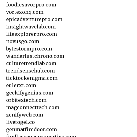
foodiesavorpro.com
vortexohq.com
epicadventurepro.com
insightwavelab.com
lifeexplorerpro.com
novusgo.com
bytestormpro.com
wanderlustchrono.com
culturetrendlab.com
trendsensehub.com
ticktockenigma.com
eulerxr.com
geekifygenius.com
orbitextech.com
magconnecttech.com
zenifyweb.com
livetogel.co
genmatfiredoor.com
findlascegasproperties.com