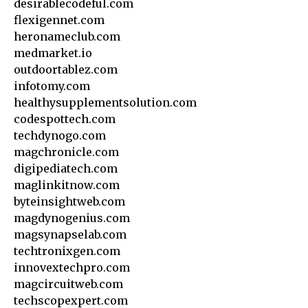
desirablecodeful.com
flexigennet.com
heronameclub.com
medmarket.io
outdoortablez.com
infotomy.com
healthysupplementsolution.com
codespottech.com
techdynogo.com
magchronicle.com
digipediatech.com
maglinkitnow.com
byteinsightweb.com
magdynogenius.com
magsynapselab.com
techtronixgen.com
innovextechpro.com
magcircuitweb.com
techscopexpert.com