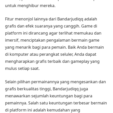
untuk menghibur mereka.
Fitur menonjol lainnya dari Bandarjudiqq adalah
grafis dan efek suaranya yang canggih. Game di
platform ini dirancang agar terlihat memukau dan
imersif, menciptakan pengalaman bermain game
yang menarik bagi para pemain. Baik Anda bermain
di komputer atau perangkat seluler, Anda dapat
mengharapkan grafis terbaik dan gameplay yang
mulus setiap saat.
Selain pilihan permainannya yang mengesankan dan
grafis berkualitas tinggi, Bandarjudiqq juga
menawarkan sejumlah keuntungan bagi para
pemainnya. Salah satu keuntungan terbesar bermain
di platform ini adalah kemudahan yang