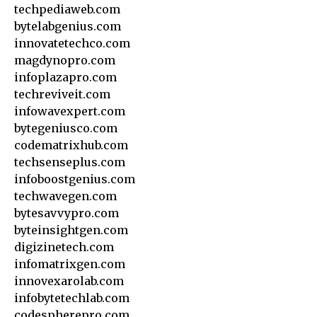
techpediaweb.com
bytelabgenius.com
innovatetechco.com
magdynopro.com
infoplazapro.com
techreviveit.com
infowavexpert.com
bytegeniusco.com
codematrixhub.com
techsenseplus.com
infoboostgenius.com
techwavegen.com
bytesavvypro.com
byteinsightgen.com
digizinetech.com
infomatrixgen.com
innovexarolab.com
infobytetechlab.com
codespherepro.com