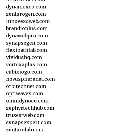
dynamoxco.com
zenturogen.com
innovexaweb.com
brandioplus.com
dynawebpro.com
synapsegen.com
flexipathlab.com
vividushq.com
vortexaplus.com
cubixiogo.com
novuspherenet.com
orbitechnet.com
optiwavex.com
omnidynoco.com
zephyrtechhub.com
truzestweb.com
synapsexpert.com
zentarolab.com