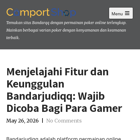
Skip
to
Menu
content
Open
Temukan situs Bandarqq dengan permainan poker online terlengkap.
main
menu
Mainkan berbagai varian poker dengan kenyamanan dan keamanan
terbaik.
Menjelajahi Fitur dan
Keunggulan
Bandarjudiqq: Wajib
Dicoba Bagi Para Gamer
May 26, 2026
|
No Comments
Bandarjudiqq adalah platform permainan online