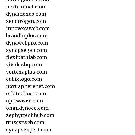
nextronnet.com
dynamoxco.com
zenturogen.com
innovexaweb.com
brandioplus.com
dynawebpro.com
synapsegen.com
flexipathlab.com
vividushq.com
vortexaplus.com
cubixiogo.com
novuspherenet.com
orbitechnet.com
optiwavex.com
omnidynoco.com
zephyrtechhub.com
truzestweb.com
synapsexpert.com