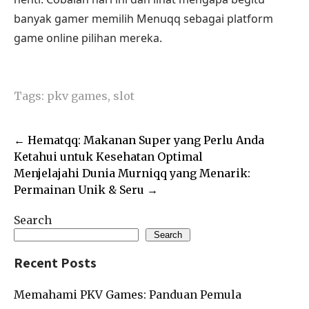
banyak gamer memilih Menuqq sebagai platform
game online pilihan mereka.
Tags:
pkv games
,
slot
Post
←
Hematqq: Makanan Super yang Perlu Anda
navigation
Ketahui untuk Kesehatan Optimal
Menjelajahi Dunia Murniqq yang Menarik:
Permainan Unik & Seru
→
Search
Search
Recent Posts
Memahami PKV Games: Panduan Pemula