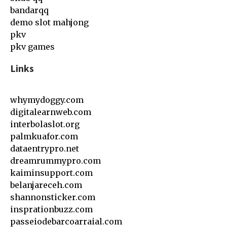
bandarqq
demo slot mahjong
pkv
pkv games
Links
whymydoggy.com
digitalearnweb.com
interbolaslot.org
palmkuafor.com
dataentrypro.net
dreamrummypro.com
kaiminsupport.com
belanjareceh.com
shannonsticker.com
insprationbuzz.com
passeiodebarcoarraial.com