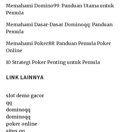
Memahami Domino99: Panduan Utama untuk
Pemula
Memahami Dasar-Dasar Dominoqq: Panduan
Pemula
Memahami Poker88: Panduan Pemula Poker
Online
10 Strategi Poker Penting untuk Pemula
LINK LAINNYA
slot demo gacor
qq
dominoqq
dominoqq
poker online
situs qq