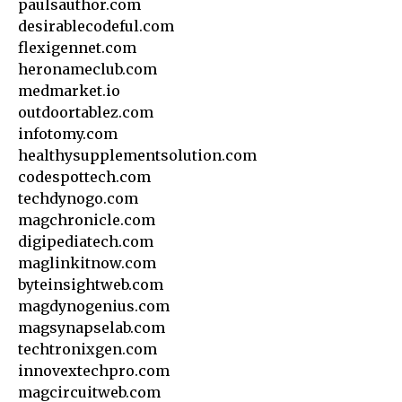
paulsauthor.com
desirablecodeful.com
flexigennet.com
heronameclub.com
medmarket.io
outdoortablez.com
infotomy.com
healthysupplementsolution.com
codespottech.com
techdynogo.com
magchronicle.com
digipediatech.com
maglinkitnow.com
byteinsightweb.com
magdynogenius.com
magsynapselab.com
techtronixgen.com
innovextechpro.com
magcircuitweb.com