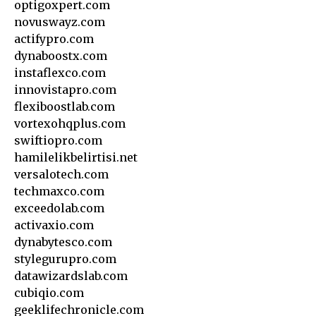
optigoxpert.com
novuswayz.com
actifypro.com
dynaboostx.com
instaflexco.com
innovistapro.com
flexiboostlab.com
vortexohqplus.com
swiftiopro.com
hamilelikbelirtisi.net
versalotech.com
techmaxco.com
exceedolab.com
activaxio.com
dynabytesco.com
stylegurupro.com
datawizardslab.com
cubiqio.com
geeklifechronicle.com