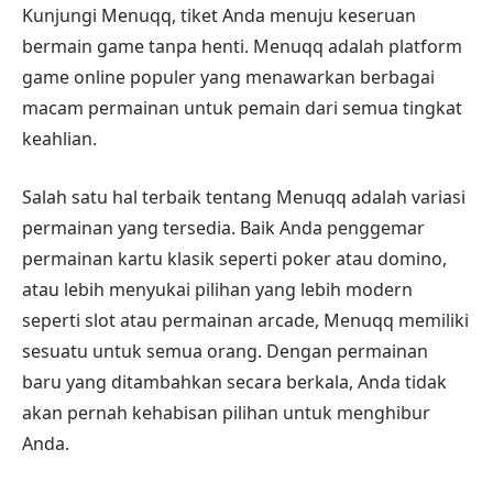
Kunjungi Menuqq, tiket Anda menuju keseruan
bermain game tanpa henti. Menuqq adalah platform
game online populer yang menawarkan berbagai
macam permainan untuk pemain dari semua tingkat
keahlian.
Salah satu hal terbaik tentang Menuqq adalah variasi
permainan yang tersedia. Baik Anda penggemar
permainan kartu klasik seperti poker atau domino,
atau lebih menyukai pilihan yang lebih modern
seperti slot atau permainan arcade, Menuqq memiliki
sesuatu untuk semua orang. Dengan permainan
baru yang ditambahkan secara berkala, Anda tidak
akan pernah kehabisan pilihan untuk menghibur
Anda.