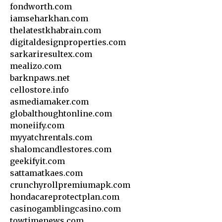
fondworth.com
iamseharkhan.com
thelatestkhabrain.com
digitaldesignproperties.com
sarkariresultex.com
mealizo.com
barknpaws.net
cellostore.info
asmediamaker.com
globalthoughtonline.com
moneiify.com
myyatchrentals.com
shalomcandlestores.com
geekifyit.com
sattamatkaes.com
crunchyrollpremiumapk.com
hondacareprotectplan.com
casinogamblingcasino.com
towtimenews.com