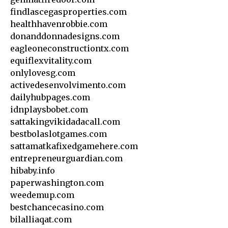
findlascegasproperties.com
healthhavenrobbie.com
donanddonnadesigns.com
eagleoneconstructiontx.com
equiflexvitality.com
onlylovesg.com
activedesenvolvimento.com
dailyhubpages.com
idnplaysbobet.com
sattakingvikidadacall.com
bestbolaslotgames.com
sattamatkafixedgamehere.com
entrepreneurguardian.com
hibaby.info
paperwashington.com
weedemup.com
bestchancecasino.com
bilalliaqat.com