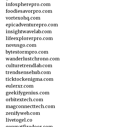
infospherepro.com
foodiesavorpro.com
vortexohq.com
epicadventurepro.com
insightwavelab.com
lifeexplorerpro.com
novusgo.com
bytestormpro.com
wanderlustchrono.com
culturetrendlab.com
trendsensehub.com
ticktockenigma.com
eulerxr.com
geekifygenius.com
orbitextech.com
magconnecttech.com
zenifyweb.com
livetogel.co
genmatfiredoor.com