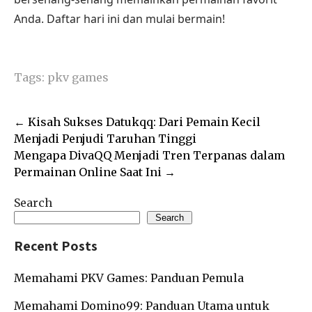
Anda. Daftar hari ini dan mulai bermain!
Tags:
pkv games
Post
←
Kisah Sukses Datukqq: Dari Pemain Kecil
navigation
Menjadi Penjudi Taruhan Tinggi
Mengapa DivaQQ Menjadi Tren Terpanas dalam
Permainan Online Saat Ini
→
Search
Search
Recent Posts
Memahami PKV Games: Panduan Pemula
Memahami Domino99: Panduan Utama untuk