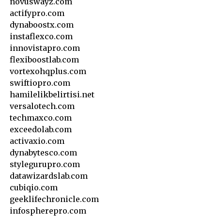
novuswayz.com
actifypro.com
dynaboostx.com
instaflexco.com
innovistapro.com
flexiboostlab.com
vortexohqplus.com
swiftiopro.com
hamilelikbelirtisi.net
versalotech.com
techmaxco.com
exceedolab.com
activaxio.com
dynabytesco.com
stylegurupro.com
datawizardslab.com
cubiqio.com
geeklifechronicle.com
infospherepro.com