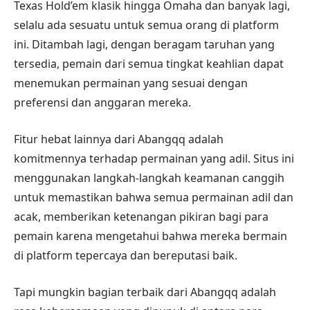
Texas Hold’em klasik hingga Omaha dan banyak lagi,
selalu ada sesuatu untuk semua orang di platform
ini. Ditambah lagi, dengan beragam taruhan yang
tersedia, pemain dari semua tingkat keahlian dapat
menemukan permainan yang sesuai dengan
preferensi dan anggaran mereka.
Fitur hebat lainnya dari Abangqq adalah
komitmennya terhadap permainan yang adil. Situs ini
menggunakan langkah-langkah keamanan canggih
untuk memastikan bahwa semua permainan adil dan
acak, memberikan ketenangan pikiran bagi para
pemain karena mengetahui bahwa mereka bermain
di platform tepercaya dan bereputasi baik.
Tapi mungkin bagian terbaik dari Abangqq adalah