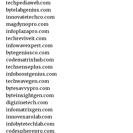
techpediaweb.com
bytelabgenius.com
innovatetechco.com
magdynopro.com
infoplazapro.com
techreviveit.com
infowavexpert.com
bytegeniusco.com
codematrixhub.com
techsenseplus.com
infoboostgenius.com
techwavegen.com
bytesavvypro.com
byteinsightgen.com
digizinetech.com
infomatrixgen.com
innovexarolab.com
infobytetechlab.com
codespherepro.com