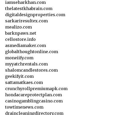
iamseharkhan.com
thelatestkhabrain.com
digitaldesignproperties.com
sarkariresultex.com
mealizo.com
barknpaws.net
cellostore.info
asmediamaker.com
globalthoughtonline.com
moneiify.com
myyatchrentals.com
shalomcandlestores.com
geekifyit.com
sattamatkaes.com
crunchyrollpremiumapk.com
hondacareprotectplan.com
casinogamblingcasino.com
towtimenews.com
draincleaningdirectory.com