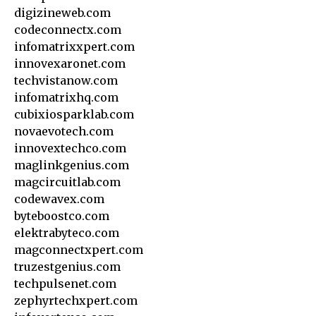
digizineweb.com
codeconnectx.com
infomatrixxpert.com
innovexaronet.com
techvistanow.com
infomatrixhq.com
cubixiosparklab.com
novaevotech.com
innovextechco.com
maglinkgenius.com
magcircuitlab.com
codewavex.com
byteboostco.com
elektrabyteco.com
magconnectxpert.com
truzestgenius.com
techpulsenet.com
zephyrtechxpert.com