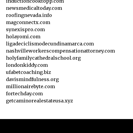
inductioncooktopp.com
newsmedicaltoday.com
roofingnevada.info
magconnectx.com
synexispro.com
holayomi.com
ligadeciclismodecundinamarca.com
nashvilleworkerscompensationattorney.com
holyfamilycathedralschool.org
londonkiddy.com
ufabetcoaching.biz
davismindfulness.org
millionairebyte.com
fortechday.com
getcaminorealestateusa.xyz