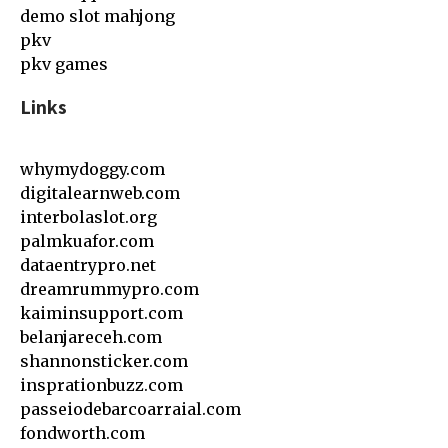
demo slot mahjong
pkv
pkv games
Links
whymydoggy.com
digitalearnweb.com
interbolaslot.org
palmkuafor.com
dataentrypro.net
dreamrummypro.com
kaiminsupport.com
belanjareceh.com
shannonsticker.com
insprationbuzz.com
passeiodebarcoarraial.com
fondworth.com