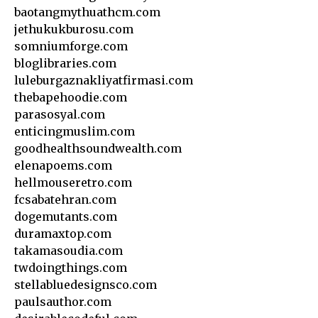
baotangmythuathcm.com
jethukukburosu.com
somniumforge.com
bloglibraries.com
luleburgaznakliyatfirmasi.com
thebapehoodie.com
parasosyal.com
enticingmuslim.com
goodhealthsoundwealth.com
elenapoems.com
hellmouseretro.com
fcsabatehran.com
dogemutants.com
duramaxtop.com
takamasoudia.com
twdoingthings.com
stellabluedesignsco.com
paulsauthor.com