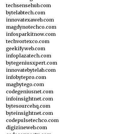
techsensehub.com
bytelabtech.com
innovatexaweb.com
magdynotechco.com
infosparkitnow.com
techvortexco.com
geekifyweb.com
infoplazatech.com
bytegeniusxpert.com
innovatebytelab.com
infobytepro.com
magbytego.com
codegeniusnet.com
infoinsightnet.com
bytesourcehq.com
byteinsightnet.com
codepulsetechco.com
digizineweb.com