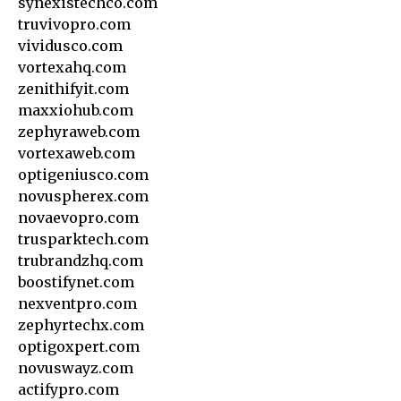
synexistechco.com
truvivopro.com
vividusco.com
vortexahq.com
zenithifyit.com
maxxiohub.com
zephyraweb.com
vortexaweb.com
optigeniusco.com
novuspherex.com
novaevopro.com
trusparktech.com
trubrandzhq.com
boostifynet.com
nexventpro.com
zephyrtechx.com
optigoxpert.com
novuswayz.com
actifypro.com