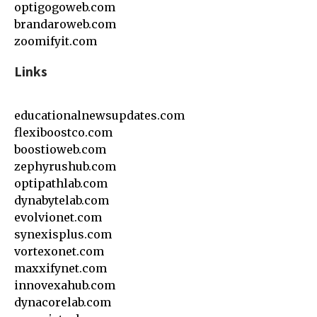
optigogoweb.com
brandaroweb.com
zoomifyit.com
Links
educationalnewsupdates.com
flexiboostco.com
boostioweb.com
zephyrushub.com
optipathlab.com
dynabytelab.com
evolvionet.com
synexisplus.com
vortexonet.com
maxxifynet.com
innovexahub.com
dynacorelab.com