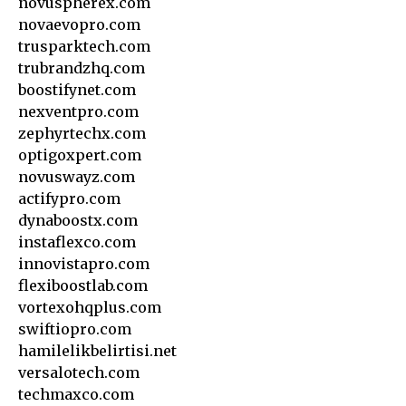
novuspherex.com
novaevopro.com
trusparktech.com
trubrandzhq.com
boostifynet.com
nexventpro.com
zephyrtechx.com
optigoxpert.com
novuswayz.com
actifypro.com
dynaboostx.com
instaflexco.com
innovistapro.com
flexiboostlab.com
vortexohqplus.com
swiftiopro.com
hamilelikbelirtisi.net
versalotech.com
techmaxco.com