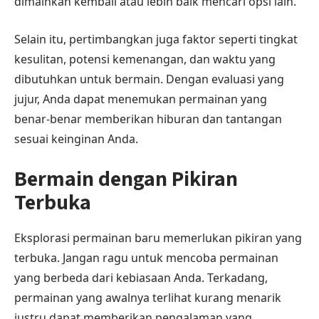
dimainkan kembali atau lebih baik mencari opsi lain.
Selain itu, pertimbangkan juga faktor seperti tingkat
kesulitan, potensi kemenangan, dan waktu yang
dibutuhkan untuk bermain. Dengan evaluasi yang
jujur, Anda dapat menemukan permainan yang
benar-benar memberikan hiburan dan tantangan
sesuai keinginan Anda.
Bermain dengan Pikiran
Terbuka
Eksplorasi permainan baru memerlukan pikiran yang
terbuka. Jangan ragu untuk mencoba permainan
yang berbeda dari kebiasaan Anda. Terkadang,
permainan yang awalnya terlihat kurang menarik
justru dapat memberikan pengalaman yang