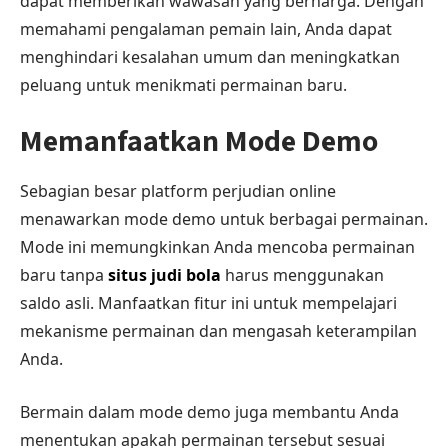
dapat memberikan wawasan yang berharga. Dengan
memahami pengalaman pemain lain, Anda dapat
menghindari kesalahan umum dan meningkatkan
peluang untuk menikmati permainan baru.
Memanfaatkan Mode Demo
Sebagian besar platform perjudian online
menawarkan mode demo untuk berbagai permainan.
Mode ini memungkinkan Anda mencoba permainan
baru tanpa
situs judi bola
harus menggunakan
saldo asli. Manfaatkan fitur ini untuk mempelajari
mekanisme permainan dan mengasah keterampilan
Anda.
Bermain dalam mode demo juga membantu Anda
menentukan apakah permainan tersebut sesuai