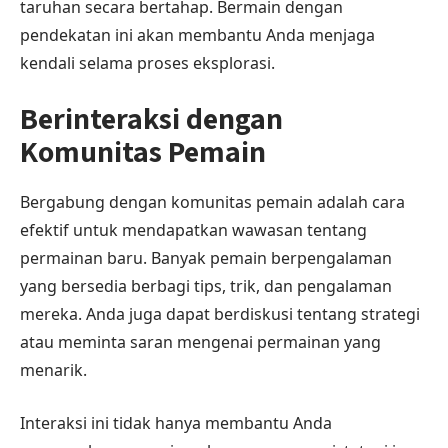
taruhan secara bertahap. Bermain dengan
pendekatan ini akan membantu Anda menjaga
kendali selama proses eksplorasi.
Berinteraksi dengan
Komunitas Pemain
Bergabung dengan komunitas pemain adalah cara
efektif untuk mendapatkan wawasan tentang
permainan baru. Banyak pemain berpengalaman
yang bersedia berbagi tips, trik, dan pengalaman
mereka. Anda juga dapat berdiskusi tentang strategi
atau meminta saran mengenai permainan yang
menarik.
Interaksi ini tidak hanya membantu Anda