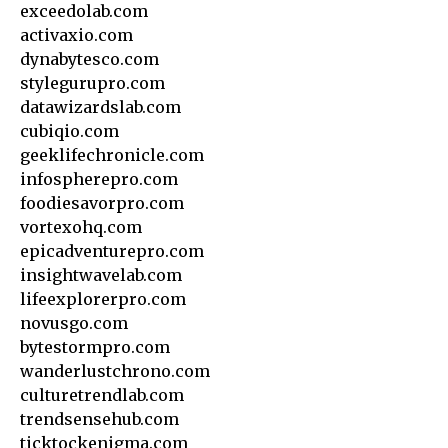
exceedolab.com
activaxio.com
dynabytesco.com
stylegurupro.com
datawizardslab.com
cubiqio.com
geeklifechronicle.com
infospherepro.com
foodiesavorpro.com
vortexohq.com
epicadventurepro.com
insightwavelab.com
lifeexplorerpro.com
novusgo.com
bytestormpro.com
wanderlustchrono.com
culturetrendlab.com
trendsensehub.com
ticktockenigma.com