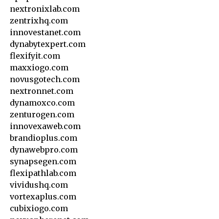
nextronixlab.com
zentrixhq.com
innovestanet.com
dynabytexpert.com
flexifyit.com
maxxiogo.com
novusgotech.com
nextronnet.com
dynamoxco.com
zenturogen.com
innovexaweb.com
brandioplus.com
dynawebpro.com
synapsegen.com
flexipathlab.com
vividushq.com
vortexaplus.com
cubixiogo.com