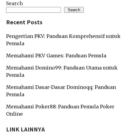
Search
Search
Recent Posts
Pengertian PKV: Panduan Komprehensif untuk
Pemula
Memahami PKV Games: Panduan Pemula
Memahami Domino99: Panduan Utama untuk
Pemula
Memahami Dasar-Dasar Dominoqq: Panduan
Pemula
Memahami Poker88: Panduan Pemula Poker
Online
LINK LAINNYA