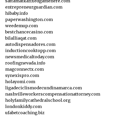
sattamatkafixedgamehere.com
entrepreneurguardian.com
hibaby.info
paperwashington.com
weedemup.com
bestchancecasino.com
bilalliaqat.com
autodispensadores.com
inductioncooktopp.com
newsmedicaltoday.com
roofingnevada.info
magconnectx.com
synexispro.com
holayomi.com
ligadeciclismodecundinamarca.com
nashvilleworkerscompensationattorney.com
holyfamilycathedralschool.org
londonkiddy.com
ufabetcoaching.biz