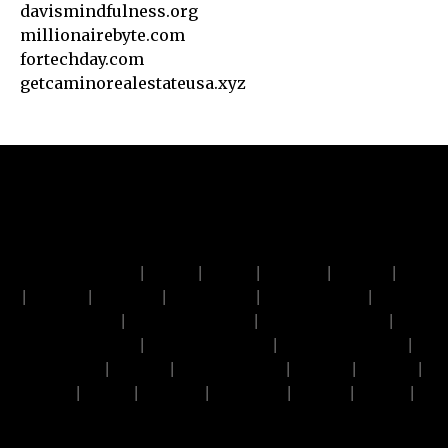
davismindfulness.org
millionairebyte.com
fortechday.com
getcaminorealestateusa.xyz
menuqq alternatif
|
pkv qq
|
pkv qq
|
situs pkv
|
situs qq
|
qq
|
link slot
|
pkv login
|
login sbobet
|
situs slot gacor
|
situs
slot terpercaya
|
murniqq alternatif
|
hematqq alternatif
|
menuqq alternatif
|
murniqq alternatif
|
hematqq alternatif
|
poker online
|
situs qq
|
situs pkv games
|
link slot
|
link slot
|
link slot
|
pkv qq
|
situs pkv
|
majestibet
|
miyaqq
|
gajibet
|
asikqq.pkvgamesresmi.org