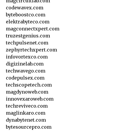
magcircuitlab.com
codewavex.com
byteboostco.com
elektrabyteco.com
magconnectxpert.com
truzestgenius.com
techpulsenet.com
zephyrtechxpert.com
infovortexco.com
digizinelab.com
techwavego.com
codepulsex.com
techscopetech.com
magdynoweb.com
innovexaroweb.com
techreviveco.com
maglinkaro.com
dynabytenet.com
bytesourcepro.com