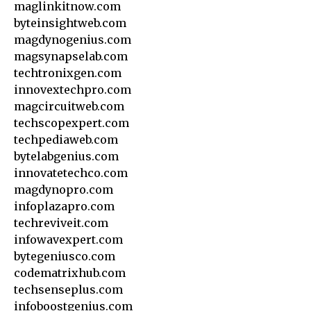
maglinkitnow.com
byteinsightweb.com
magdynogenius.com
magsynapselab.com
techtronixgen.com
innovextechpro.com
magcircuitweb.com
techscopexpert.com
techpediaweb.com
bytelabgenius.com
innovatetechco.com
magdynopro.com
infoplazapro.com
techreviveit.com
infowavexpert.com
bytegeniusco.com
codematrixhub.com
techsenseplus.com
infoboostgenius.com