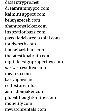
dataentrypro.net
dreamrummypro.com
kaiminsupport.com
belanjareceh.com
shannonsticker.com
insprationbuzz.com
passeiodebarcoarraial.com
fondworth.com
iamseharkhan.com
thelatestkhabrain.com
digitaldesignproperties.com
sarkariresultex.com
mealizo.com
barknpaws.net
cellostore.info
asmediamaker.com
globalthoughtonline.com
moneiify.com
myyatchrentals.com