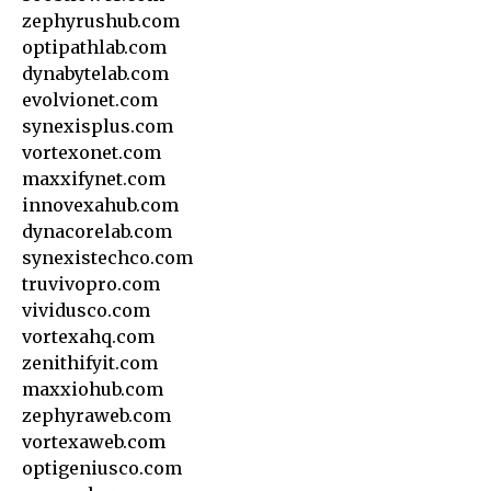
zephyrushub.com
optipathlab.com
dynabytelab.com
evolvionet.com
synexisplus.com
vortexonet.com
maxxifynet.com
innovexahub.com
dynacorelab.com
synexistechco.com
truvivopro.com
vividusco.com
vortexahq.com
zenithifyit.com
maxxiohub.com
zephyraweb.com
vortexaweb.com
optigeniusco.com