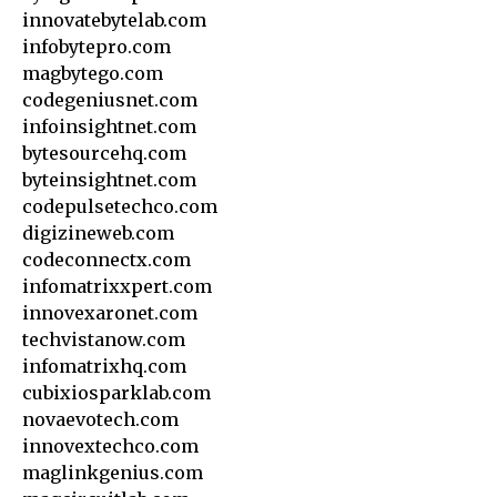
innovatebytelab.com
infobytepro.com
magbytego.com
codegeniusnet.com
infoinsightnet.com
bytesourcehq.com
byteinsightnet.com
codepulsetechco.com
digizineweb.com
codeconnectx.com
infomatrixxpert.com
innovexaronet.com
techvistanow.com
infomatrixhq.com
cubixiosparklab.com
novaevotech.com
innovextechco.com
maglinkgenius.com