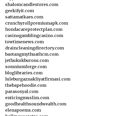
shalomcandlestores.com
geekifyit.com
sattamatkaes.com
crunchyrollpremiumapk.com
hondacareprotectplan.com
casinogamblingcasino.com
towtimenews.com
draincleaningdirectory.com
baotangmythuathcm.com
jethukukburosu.com
somniumforge.com
bloglibraries.com
luleburgaznakliyatfirmasi.com
thebapehoodie.com
parasosyal.com
enticingmuslim.com
goodhealthsoundwealth.com
elenapoems.com