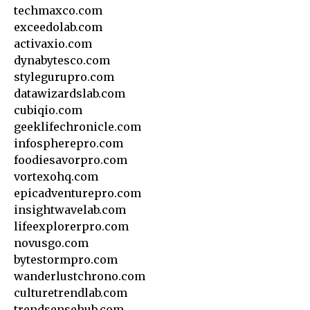
techmaxco.com
exceedolab.com
activaxio.com
dynabytesco.com
stylegurupro.com
datawizardslab.com
cubiqio.com
geeklifechronicle.com
infospherepro.com
foodiesavorpro.com
vortexohq.com
epicadventurepro.com
insightwavelab.com
lifeexplorerpro.com
novusgo.com
bytestormpro.com
wanderlustchrono.com
culturetrendlab.com
trendsensehub.com