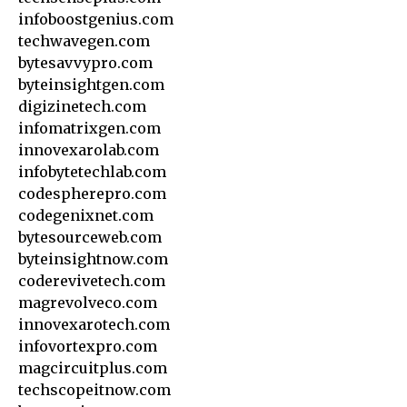
infoboostgenius.com
techwavegen.com
bytesavvypro.com
byteinsightgen.com
digizinetech.com
infomatrixgen.com
innovexarolab.com
infobytetechlab.com
codespherepro.com
codegenixnet.com
bytesourceweb.com
byteinsightnow.com
coderevivetech.com
magrevolveco.com
innovexarotech.com
infovortexpro.com
magcircuitplus.com
techscopeitnow.com