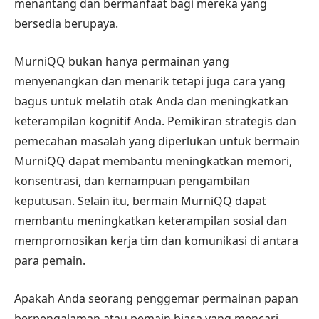
menantang dan bermanfaat bagi mereka yang
bersedia berupaya.
MurniQQ bukan hanya permainan yang
menyenangkan dan menarik tetapi juga cara yang
bagus untuk melatih otak Anda dan meningkatkan
keterampilan kognitif Anda. Pemikiran strategis dan
pemecahan masalah yang diperlukan untuk bermain
MurniQQ dapat membantu meningkatkan memori,
konsentrasi, dan kemampuan pengambilan
keputusan. Selain itu, bermain MurniQQ dapat
membantu meningkatkan keterampilan sosial dan
mempromosikan kerja tim dan komunikasi di antara
para pemain.
Apakah Anda seorang penggemar permainan papan
berpengalaman atau pemain biasa yang mencari