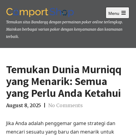
Skip
to
Menu
content
Open
Temukan situs Bandarqq dengan permainan poker online terlengkap.
main
menu
Mainkan berbagai varian poker dengan kenyamanan dan keamanan
terbaik.
Temukan Dunia Murniqq
yang Menarik: Semua
yang Perlu Anda Ketahui
August 8, 2025
|
No Comments
Jika Anda adalah penggemar game strategi dan
mencari sesuatu yang baru dan menarik untuk