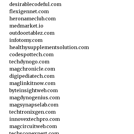
desirablecodeful.com
flexigennet.com
heronameclub.com
medmarket.io
outdoortablez.com
infotomy.com
healthysupplementsolution.com
codespottech.com
techdynogo.com
magchronicle.com
digipediatech.com
maglinkitnow.com
byteinsightweb.com
magdynogenius.com
magsynapselab.com
techtronixgen.com
innovextechpro.com
magcircuitweb.com
techscopexpert.com