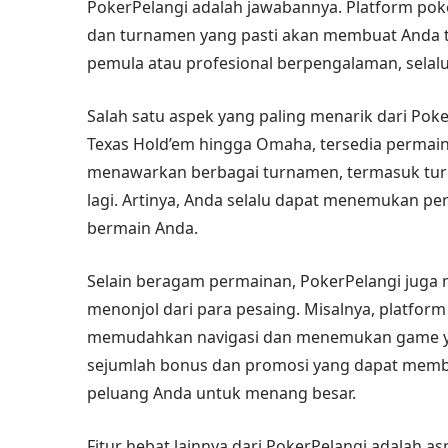
PokerPelangi adalah jawabannya. Platform po
dan turnamen yang pasti akan membuat Anda t
pemula atau profesional berpengalaman, selal
Salah satu aspek yang paling menarik dari Poke
Texas Hold’em hingga Omaha, tersedia permaina
menawarkan berbagai turnamen, termasuk turn
lagi. Artinya, Anda selalu dapat menemukan pe
bermain Anda.
Selain beragam permainan, PokerPelangi juga 
menonjol dari para pesaing. Misalnya, platf
memudahkan navigasi dan menemukan game yan
sejumlah bonus dan promosi yang dapat mem
peluang Anda untuk menang besar.
Fitur hebat lainnya dari PokerPelangi adalah as