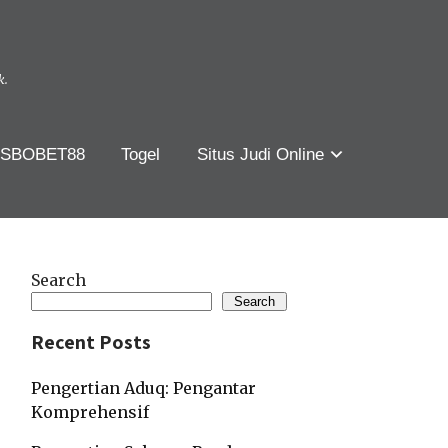
k.
SBOBET88
Togel
Situs Judi Online
Search
Search
Recent Posts
Pengertian Aduq: Pengantar
Komprehensif