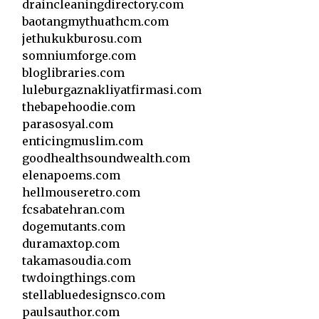
draincleaningdirectory.com
baotangmythuathcm.com
jethukukburosu.com
somniumforge.com
bloglibraries.com
luleburgaznakliyatfirmasi.com
thebapehoodie.com
parasosyal.com
enticingmuslim.com
goodhealthsoundwealth.com
elenapoems.com
hellmouseretro.com
fcsabatehran.com
dogemutants.com
duramaxtop.com
takamasoudia.com
twdoingthings.com
stellabluedesignsco.com
paulsauthor.com