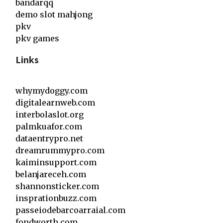
bandarqq
demo slot mahjong
pkv
pkv games
Links
whymydoggy.com
digitalearnweb.com
interbolaslot.org
palmkuafor.com
dataentrypro.net
dreamrummypro.com
kaiminsupport.com
belanjareceh.com
shannonsticker.com
insprationbuzz.com
passeiodebarcoarraial.com
fondworth.com