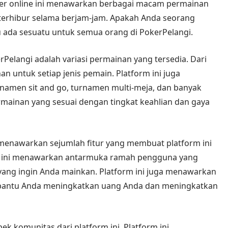
ker online ini menawarkan berbagai macam permainan
erhibur selama berjam-jam. Apakah Anda seorang
u ada sesuatu untuk semua orang di PokerPelangi.
rPelangi adalah variasi permainan yang tersedia. Dari
n untuk setiap jenis pemain. Platform ini juga
amen sit and go, turnamen multi-meja, dan banyak
rmainan yang sesuai dengan tingkat keahlian dan gaya
menawarkan sejumlah fitur yang membuat platform ini
orm ini menawarkan antarmuka ramah pengguna yang
g ingin Anda mainkan. Platform ini juga menawarkan
bantu Anda meningkatkan uang Anda dan meningkatkan
pek komunitas dari platform ini. Platform ini