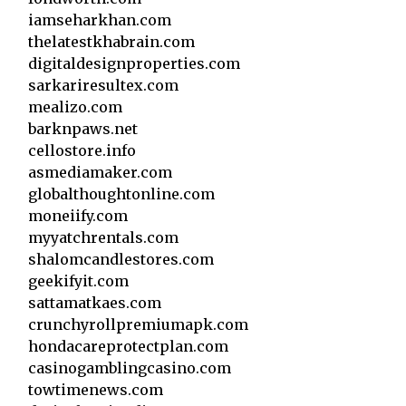
iamseharkhan.com
thelatestkhabrain.com
digitaldesignproperties.com
sarkariresultex.com
mealizo.com
barknpaws.net
cellostore.info
asmediamaker.com
globalthoughtonline.com
moneiify.com
myyatchrentals.com
shalomcandlestores.com
geekifyit.com
sattamatkaes.com
crunchyrollpremiumapk.com
hondacareprotectplan.com
casinogamblingcasino.com
towtimenews.com